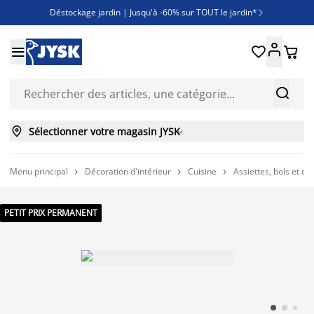
Déstockage jardin | Jusqu'à -60% sur TOUT le jardin*

Jusqu'à -50% sur une sélection literie





Découvrez les nouveautés de la collection



Sélectionner votre magasin JYSK

Menu principal
Décoration d'intérieur
Cuisine
Assiettes, bols et co



PETIT PRIX PERMANENT