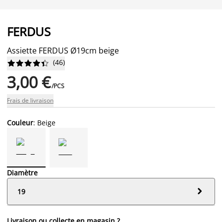
FERDUS
Assiette FERDUS Ø19cm beige
(
46
)










3,00 €
/PCS
Frais de livraison
Couleur
: Beige
Diamètre

19
Livraison ou collecte en magasin ?