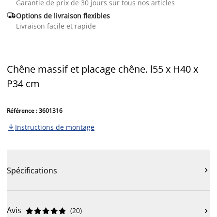
Garantie de prix de 30 jours sur tous nos articles

Options de livraison flexibles
Livraison facile et rapide
Chêne massif et placage chêne. l55 x H40 x
P34 cm
Référence : 3601316
Instructions de montage

Spécifications

Avis
(
20
)










