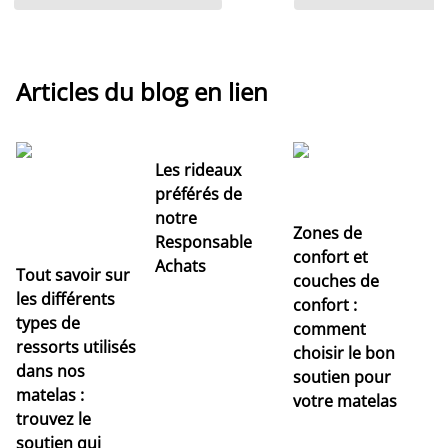
Articles du blog en lien
Les rideaux
préférés de
notre
Zones de
Responsable
confort et
Achats
Tout savoir sur
couches de
Dé
les différents
confort :
no
types de
comment
r
ressorts utilisés
choisir le bon
pr
dans nos
soutien pour
s
matelas :
votre matelas
trouvez le
soutien qui