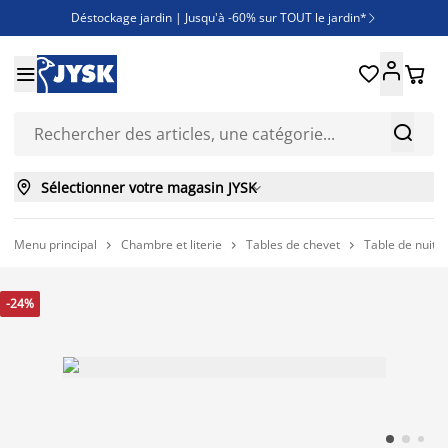
Déstockage jardin | Jusqu'à -60% sur TOUT le jardin*

Jusqu'à -50% sur une sélection literie





Découvrez les nouveautés de la collection



Sélectionner votre magasin JYSK

Menu principal
Chambre et literie
Tables de chevet
Table de nuit O



-24%