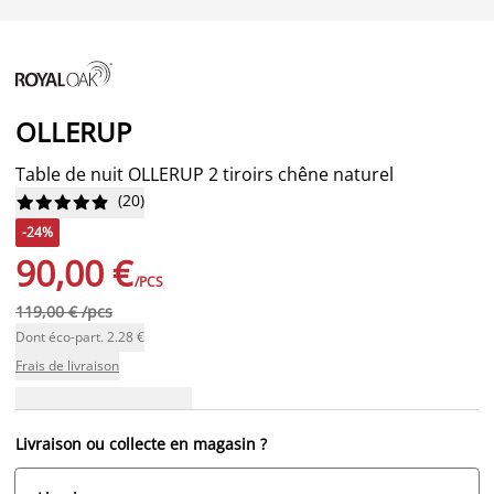
OLLERUP
Table de nuit OLLERUP 2 tiroirs chêne naturel
(
20
)










-24%
90,00 €
/PCS
119,00 € /pcs
Dont éco-part. 2.28 €
Frais de livraison
Livraison ou collecte en magasin ?