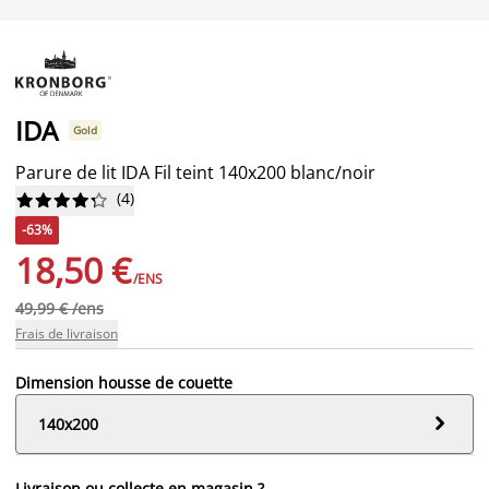
IDA
Gold
Parure de lit IDA Fil teint 140x200 blanc/noir
(
4
)










-63%
18,50 €
/ENS
49,99 € /ens
Frais de livraison
Dimension housse de couette

140x200
Livraison ou collecte en magasin ?