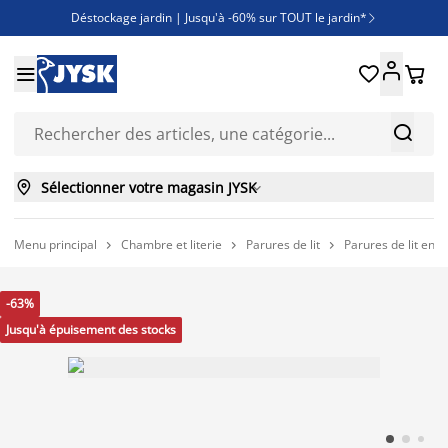
Déstockage jardin | Jusqu'à -60% sur TOUT le jardin*

Jusqu'à -50% sur une sélection literie





Découvrez les nouveautés de la collection



Sélectionner votre magasin JYSK

Menu principal
Chambre et literie
Parures de lit
Parures de lit en t



-63%
Jusqu'à épuisement des stocks