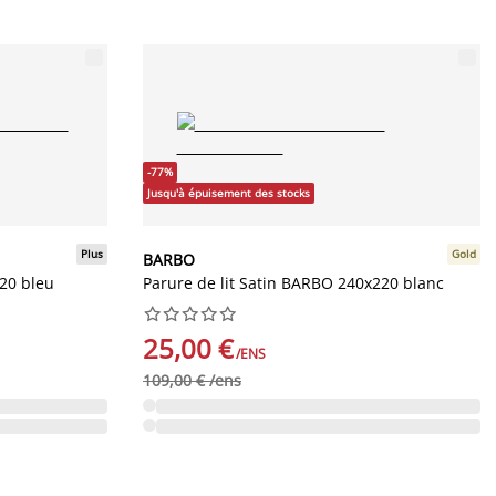
-77%
Jusqu'à épuisement des stocks
Plus
Gold
BARBO
220 bleu
Parure de lit Satin BARBO 240x220 blanc










25,00 €
/ENS
109,00 € /ens