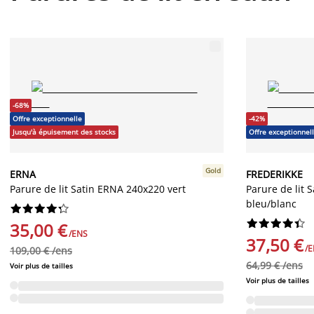
-68%
Offre exceptionnelle
-42%
Jusqu'à épuisement des stocks
Offre exceptionnel
Gold
ERNA
FREDERIKKE
Parure de lit Satin ERNA 240x220 vert
Parure de lit
bleu/blanc




















35,00 €
/ENS
37,50 €
/
109,00 € /ens
64,99 € /ens
Voir plus de tailles
Voir plus de tailles