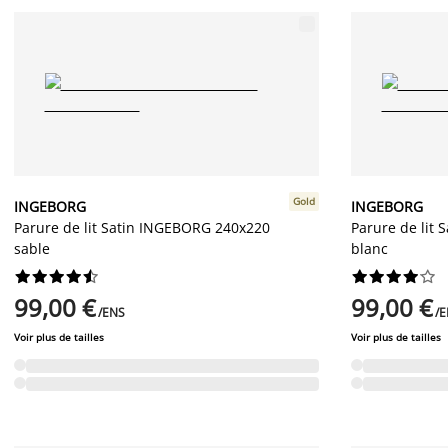
Gold
INGEBORG
INGEBORG
Parure de lit Satin INGEBORG 240x220
Parure de lit
sable
blanc




















99,00 €
99,00 €
/ENS
/
Voir plus de tailles
Voir plus de tailles