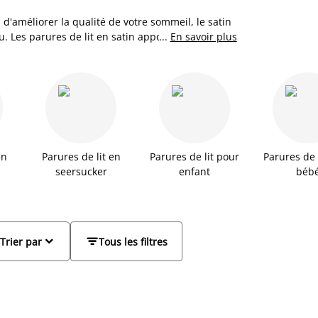
d'améliorer la qualité de votre sommeil, le satin
u. Les parures de lit en satin apportent un
...
En savoir plus
tre chambre à coucher. Chez JYSK, retrouvez un
ts coloris, diverses dimensions et avec de
ondra parfaitement au style de votre chambre, en
s parures de lit en satin sont idéales durant les
lorsque les températures sont plus élevées.
en
Parures de lit en
Parures de lit pour
Parures de 
seersucker
enfant
béb


Trier par
Tous les filtres