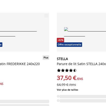
-42%
le
Offre exceptionnelle
Plus
STELLA
 Satin FREDERIKKE 240x220
Parure de lit Satin STELLA 240










37,50 €
/ENS
ENS
64,99 € /ens
Voir plus de tailles