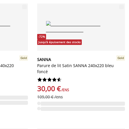
-72%
Jusqu'à épuisement des stocks
Gold
Gold
SANNA
240x220
Parure de lit Satin SANNA 240x220 bleu
foncé










30,00 €
/ENS
109,00 € /ens