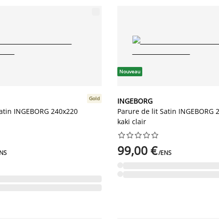
Nouveau
Gold
INGEBORG
 Satin INGEBORG 240x220
Parure de lit Satin INGEBORG 
kaki clair










99,00 €
ENS
/ENS