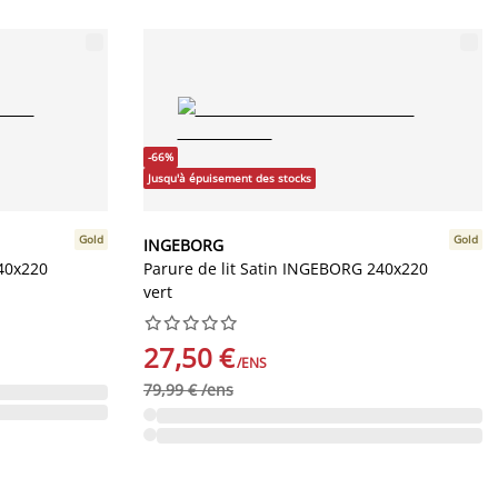
-66%
Jusqu'à épuisement des stocks
Gold
Gold
INGEBORG
240x220
Parure de lit Satin INGEBORG 240x220
vert










27,50 €
/ENS
79,99 € /ens