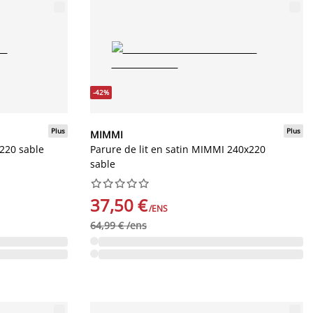
-42%
Plus
Plus
MIMMI
x220 sable
Parure de lit en satin MIMMI 240x220
sable










37,50 €
/ENS
64,99 € /ens