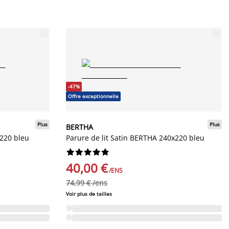
-47%
Offre exceptionnelle
Plus
Plus
BERTHA
x220 bleu
Parure de lit Satin BERTHA 240x220 bleu










40,00 €
/ENS
74,99 € /ens
Voir plus de tailles