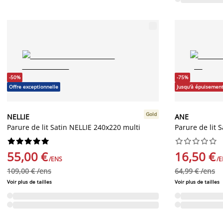
-50%
-75%
Offre exceptionnelle
Jusqu'à épuisement
Gold
NELLIE
ANE
Parure de lit Satin NELLIE 240x220 multi
Parure de lit 




















55,00 €
16,50 €
/ENS
/
109,00 € /ens
64,99 € /ens
Voir plus de tailles
Voir plus de tailles