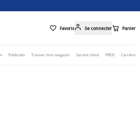



Favoris
Se connecter
Panier
on
Publicités
Trouver mon magasin
Service client
PROS
Carrière