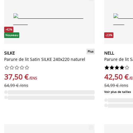
-42%
Nouveau
-23%
Plus
SILKE
NELL
Parure de lit Satin SILKE 240x220 naturel
Parure de lit 




















37,50 €
42,50 €
/ENS
/
64,99 € /ens
54,99 € /ens
Voir plus de tailles