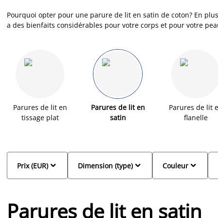
Pourquoi opter pour une parure de lit en satin de coton? En plus 
a des bienfaits considérables pour votre corps et pour votre pea
également un côté plus luxueux et plus chic à l'ambiance de vo
large choix de parures de lit en satin, disponibles dans différen
nombreux motifs. Soyez ainsi sûr.e de trouver celle qui corresp
plus de vous apporter un sommeil plus serein et plus relaxant. Le
mois des saisons d'été, car légères et plus douces pour la peau 
Parures de lit en
Parures de lit en
Parures de lit 
tissage plat
satin
flanelle



Prix (EUR)
Dimension (type)
Couleur
Parures de lit en satin