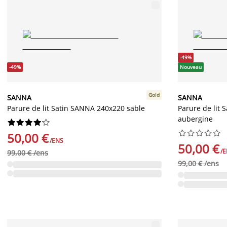
-49%
-49%
Nouveau
Gold
SANNA
SANNA
Parure de lit Satin SANNA 240x220 sable
Parure de lit
aubergine




















50,00 €
/ENS
50,00 €
/
99,00 € /ens
99,00 € /ens