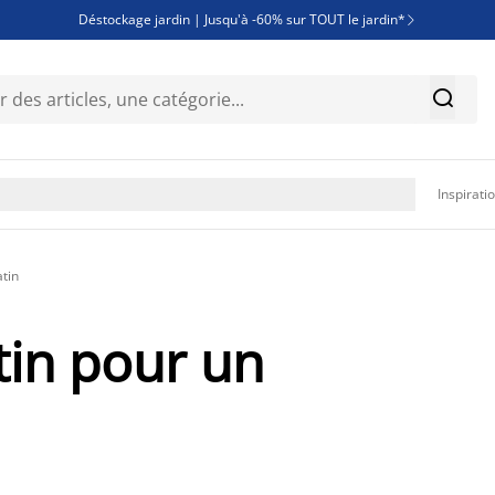
Déstockage jardin | Jusqu'à -60% sur TOUT le jardin*

Jusqu'à -50% sur une sélection literie


Découvrez les nouveautés de la collection

Inspirati
atin
atin pour un