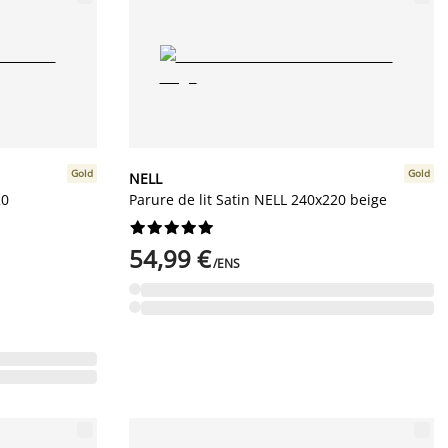
Gold
Gold
NELL
20
Parure de lit Satin NELL 240x220 beige










54,99 €
/ENS