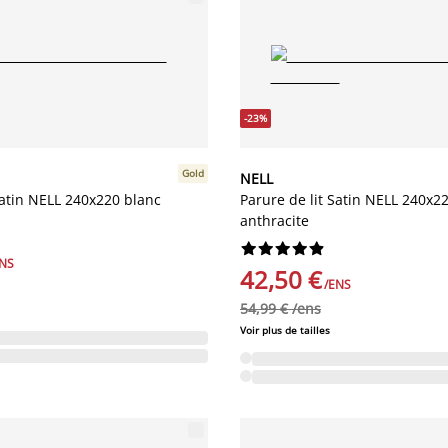
-23%
Gold
NELL
Satin NELL 240x220 blanc
Parure de lit Satin NELL 240x2
anthracite










ENS
42,50 €
/ENS
54,99 € /ens
Voir plus de tailles