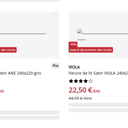
-50%
 des stocks
Jusqu'à épuisement des stocks
Plus
VIOLA
Satin ANE 240x220 gris
Parure de lit Satin VIOLA 240x










22,50 €
ENS
/ENS
44,99 € /ens