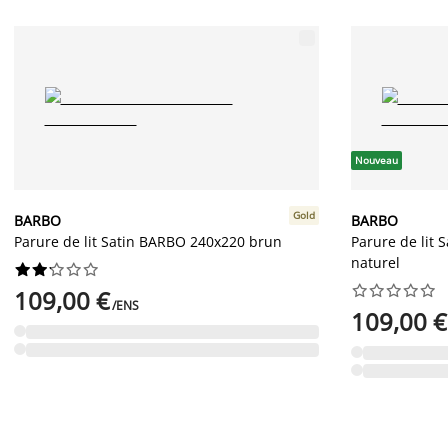
Nouveau
Gold
BARBO
BARBO
Parure de lit Satin BARBO 240x220 brun
Parure de lit
naturel




















109,00 €
/ENS
109,00 €