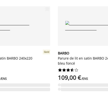
Gold
BARBO
 Satin BARBO 240x220
Parure de lit en satin BARBO 
bleu foncé










109,00 €
/ENS
/ENS