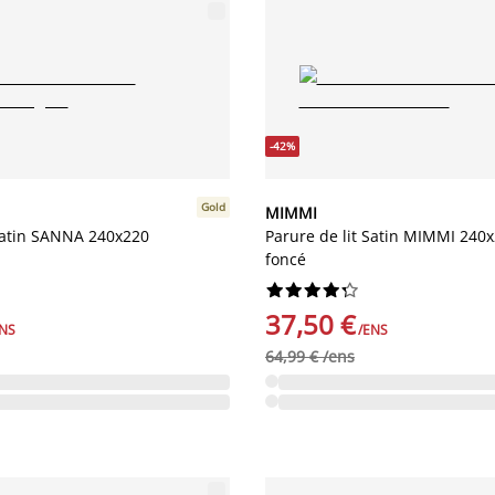
-42%
Gold
MIMMI
 Satin SANNA 240x220
Parure de lit Satin MIMMI 240
foncé










37,50 €
ENS
/ENS
64,99 € /ens