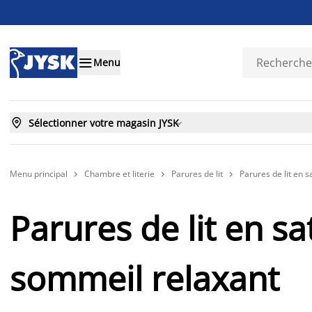

Menu

Sélectionner votre magasin JYSK

Menu principal
Chambre et literie
Parures de lit
Parures de lit en s



Parures de lit en s
sommeil relaxant