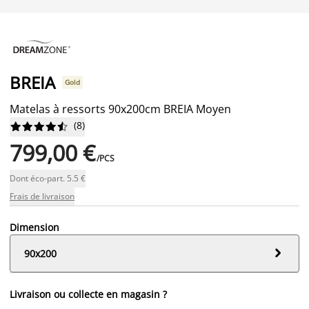
BREIA
Gold
Matelas à ressorts 90x200cm BREIA Moyen
(
8
)










799,00 €
/PCS
Dont éco-part. 5.5 €
Frais de livraison
Dimension

90x200
Livraison ou collecte en magasin ?