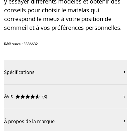
y essayer différents modèles et obtenir des
conseils pour choisir le matelas qui
correspond le mieux à votre position de
sommeil et à vos préférences personnelles.
Référence : 3386632
Spécifications

Avis
(
8
)











À propos de la marque
