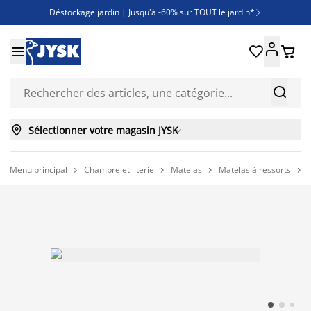
Déstockage jardin | Jusqu'à -60% sur TOUT le jardin*

Jusqu'à -50% sur une sélection literie





Découvrez les nouveautés de la collection



Sélectionner votre magasin JYSK

Menu principal
Chambre et literie
Matelas
Matelas à ressorts



