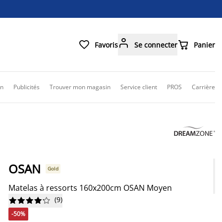



Favoris
Se connecter
Panier
on
Publicités
Trouver mon magasin
Service client
PROS
Carrière
OSAN
Gold
Matelas à ressorts 160x200cm OSAN Moyen
(
9
)










-50%