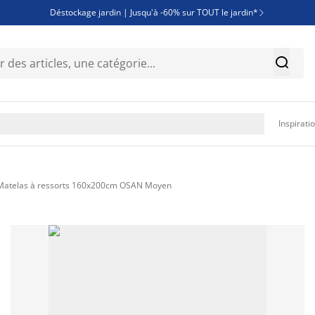
Déstockage jardin | Jusqu'à -60% sur TOUT le jardin*

Jusqu'à -50% sur une sélection literie


Découvrez les nouveautés de la collection

Inspirati
Matelas à ressorts 160x200cm OSAN Moyen