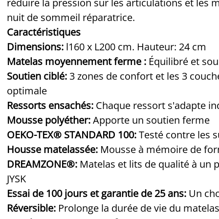
réduire la pression sur les articulations et les
nuit de sommeil réparatrice.
Caractéristiques
Dimensions:
l160 x L200 cm. Hauteur: 24 cm
Matelas moyennement ferme :
Équilibré et sou
Soutien ciblé:
3 zones de confort et les 3 couc
optimale
Ressorts ensachés:
Chaque ressort s'adapte in
Mousse polyéther:
Apporte un soutien ferme
OEKO-TEX® STANDARD 100:
Testé contre les 
Housse matelassée:
Mousse à mémoire de form
DREAMZONE®:
Matelas et lits de qualité à un
JYSK
Essai de 100 jours et garantie de 25 ans:
Un choi
Réversible:
Prolonge la durée de vie du matela