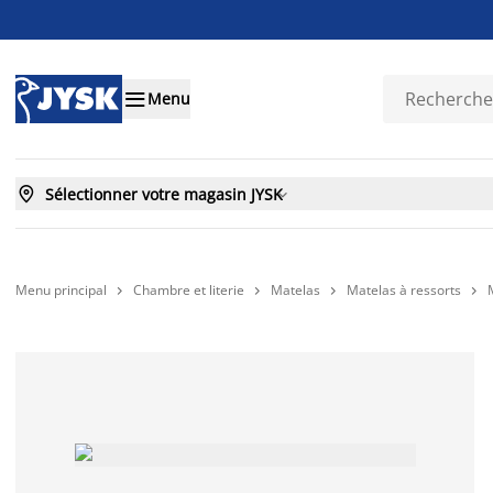

Menu

Sélectionner votre magasin JYSK

Menu principal
Chambre et literie
Matelas
Matelas à ressorts



