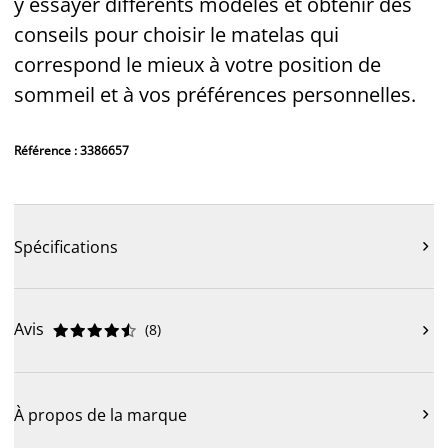
y essayer différents modèles et obtenir des
conseils pour choisir le matelas qui
correspond le mieux à votre position de
sommeil et à vos préférences personnelles.
Référence : 3386657
Spécifications

Avis
(
8
)











À propos de la marque
