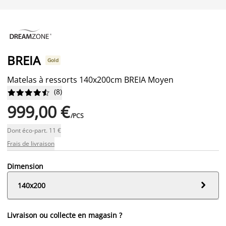
BREIA
Gold
Matelas à ressorts 140x200cm BREIA Moyen
(
8
)










999,00 €
/PCS
Dont éco-part. 11 €
Frais de livraison
Dimension

140x200
Livraison ou collecte en magasin ?