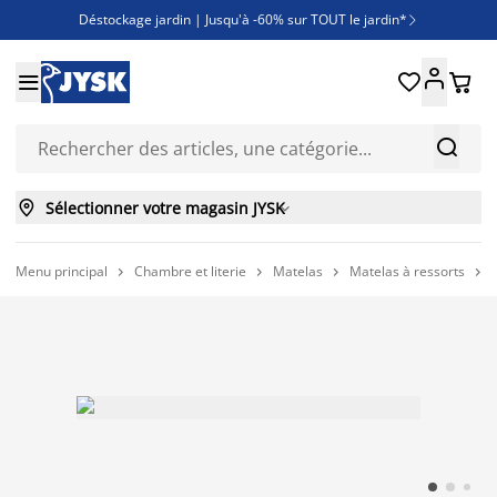
Déstockage jardin | Jusqu'à -60% sur TOUT le jardin*

Jusqu'à -50% sur une sélection literie





Découvrez les nouveautés de la collection



Sélectionner votre magasin JYSK

Menu principal
Chambre et literie
Matelas
Matelas à ressorts



