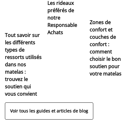
Les rideaux
préférés de
notre
Zones de
Responsable
confort et
Achats
Tout savoir sur
couches de
Dé
les différents
confort :
no
types de
comment
r
ressorts utilisés
choisir le bon
pr
dans nos
soutien pour
s
matelas :
votre matelas
trouvez le
soutien qui
vous convient
Voir tous les guides et articles de blog