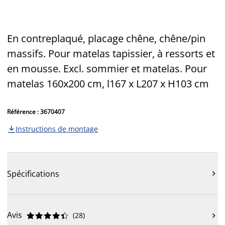
En contreplaqué, placage chêne, chêne/pin
massifs. Pour matelas tapissier, à ressorts et
en mousse. Excl. sommier et matelas. Pour
matelas 160x200 cm, l167 x L207 x H103 cm
Référence : 3670407
Instructions de montage

Spécifications

Avis
(
28
)










