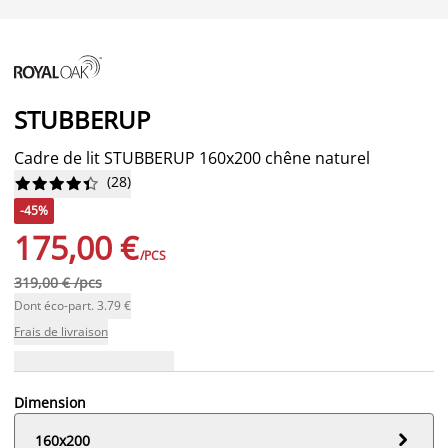
STUBBERUP
Cadre de lit STUBBERUP 160x200 chêne naturel
(
28
)










-45%
175,00 €
/PCS
319,00 € /pcs
Dont éco-part. 3.79 €
Frais de livraison
Dimension

160x200