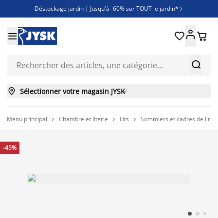
Déstockage jardin | Jusqu'à -60% sur TOUT le jardin*

Jusqu'à -50% sur une sélection literie





Découvrez les nouveautés de la collection



Sélectionner votre magasin JYSK

Menu principal
Chambre et literie
Lits
Sommiers et cadres de lit



-45%