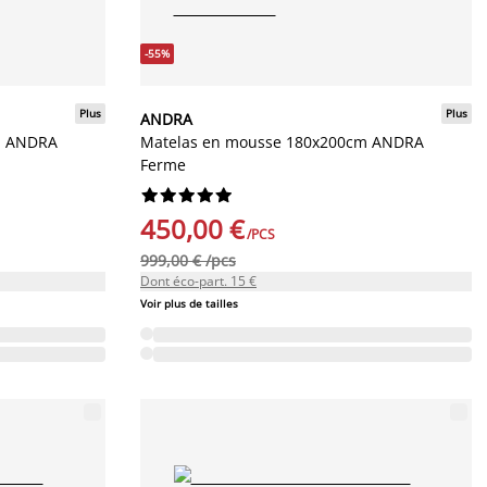
-55%
Plus
Plus
ANDRA
m ANDRA
Matelas en mousse 180x200cm ANDRA
Ferme










450,00 €
/PCS
999,00 € /pcs
Dont éco-part. 15 €
Voir plus de tailles