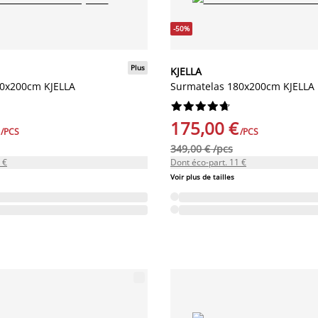
-50%
Plus
KJELLA
60x200cm KJELLA
Surmatelas 180x200cm KJELLA










175,00 €
/PCS
/PCS
349,00 € /pcs
 €
Dont éco-part. 11 €
Voir plus de tailles