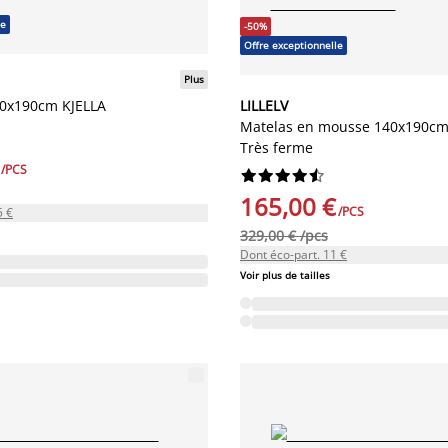
le
-50%
Offre exceptionnelle
Plus
40x190cm KJELLA
LILLELV
Matelas en mousse 140x190cm
Très ferme
/PCS










165,00 €
/PCS
5 €
329,00 € /pcs
Dont éco-part. 11 €
Voir plus de tailles