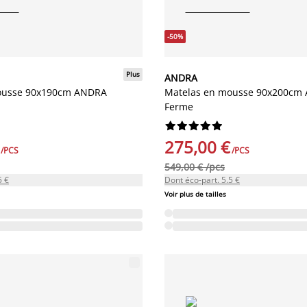
-50%
Plus
ANDRA
ousse 90x190cm ANDRA
Matelas en mousse 90x200cm
Ferme










275,00 €
/PCS
/PCS
549,00 € /pcs
5 €
Dont éco-part. 5.5 €
Voir plus de tailles