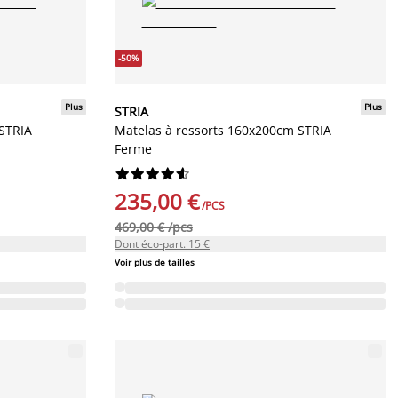
-50%
Plus
Plus
STRIA
 STRIA
Matelas à ressorts 160x200cm STRIA
Ferme










235,00 €
/PCS
469,00 € /pcs
Dont éco-part. 15 €
Voir plus de tailles