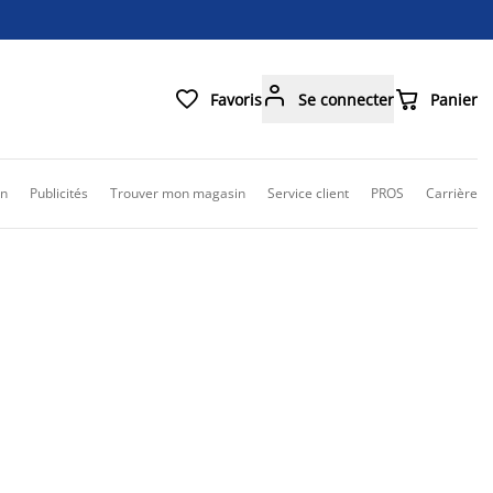



Favoris
Se connecter
Panier
on
Publicités
Trouver mon magasin
Service client
PROS
Carrière