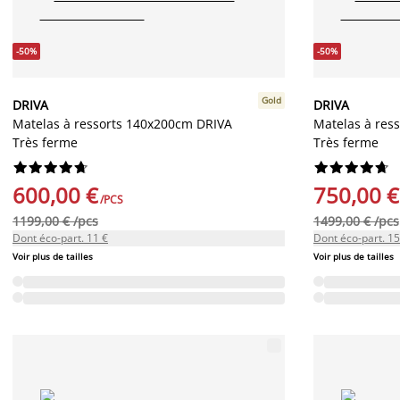
-50%
-50%
Gold
DRIVA
DRIVA
Matelas à ressorts 140x200cm DRIVA
Matelas à res
Très ferme
Très ferme




















600,00 €
750,00 €
/PCS
1199,00 € /pcs
1499,00 € /pcs
Dont éco-part. 11 €
Dont éco-part. 15
Voir plus de tailles
Voir plus de tailles