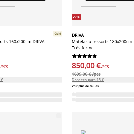
-50%
Gold
DRIVA
sorts 160x200cm DRIVA
Matelas à ressorts 180x200cm
Très ferme










850,00 €
/PCS
/PCS
1699,00 € /pcs
 €
Dont éco-part. 15 €
Voir plus de tailles