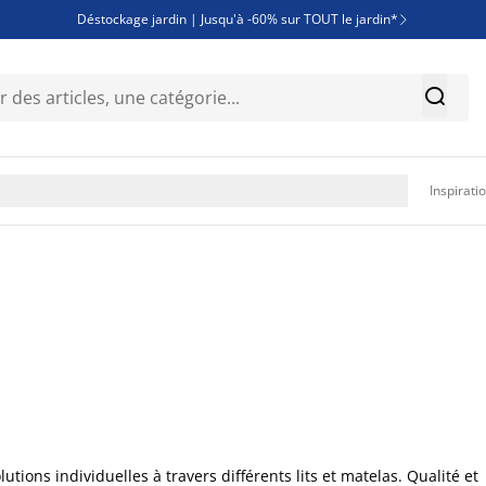
Déstockage jardin | Jusqu'à -60% sur TOUT le jardin*

Jusqu'à -50% sur une sélection literie


Découvrez les nouveautés de la collection

Inspirati
ons individuelles à travers différents lits et matelas. Qualité et