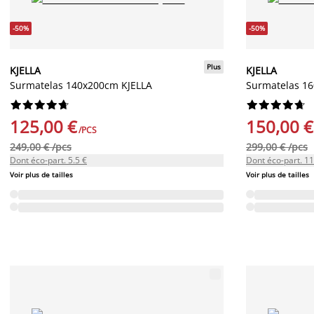
-50%
-50%
Plus
KJELLA
KJELLA
Surmatelas 140x200cm KJELLA
Surmatelas 1




















125,00 €
150,00 €
/PCS
249,00 € /pcs
299,00 € /pcs
Dont éco-part. 5.5 €
Dont éco-part. 11
Voir plus de tailles
Voir plus de tailles