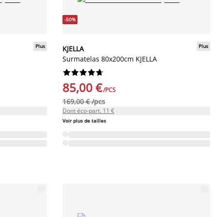
-50%
Plus
Plus
KJELLA
Surmatelas 80x200cm KJELLA










85,00 €
/PCS
169,00 € /pcs
Dont éco-part. 11 €
Voir plus de tailles