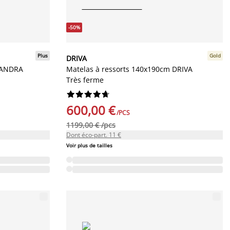
-50%
Plus
Gold
DRIVA
 ANDRA
Matelas à ressorts 140x190cm DRIVA
Très ferme










600,00 €
/PCS
1199,00 € /pcs
Dont éco-part. 11 €
Voir plus de tailles