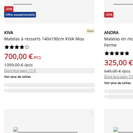
-50%
Offre exceptionnelle
-50%
Gold
KIVA
ANDRA
Matelas à ressorts 140x190cm KIVA Mou
Matelas en m
Ferme




















700,00 €
/PCS
325,00 €
1399,00 € /pcs
Dont éco-part. 11 €
649,00 € /pcs
Dont éco-part. 11
Voir plus de tailles
Voir plus de tailles