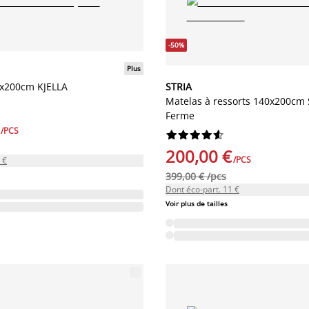
-50%
Plus
0x200cm KJELLA
STRIA
Matelas à ressorts 140x200cm
Ferme
/PCS










200,00 €
/PCS
 €
399,00 € /pcs
Dont éco-part. 11 €
Voir plus de tailles