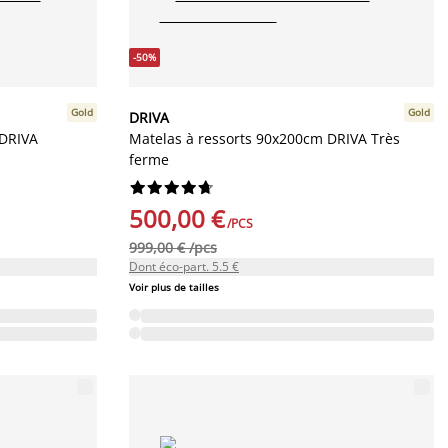
-50%
Gold
Gold
DRIVA
 DRIVA
Matelas à ressorts 90x200cm DRIVA Très
ferme










500,00 €
/PCS
999,00 € /pcs
Dont éco-part. 5.5 €
Voir plus de tailles