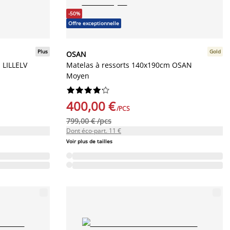
-50%
Offre exceptionnelle
Plus
Gold
OSAN
 LILLELV
Matelas à ressorts 140x190cm OSAN
Moyen










400,00 €
/PCS
799,00 € /pcs
Dont éco-part. 11 €
Voir plus de tailles