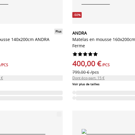
-50%
Plus
ANDRA
ousse 140x200cm ANDRA
Matelas en mousse 160x200c
Ferme










400,00 €
/PCS
/PCS
799,00 € /pcs
 €
Dont éco-part. 15 €
Voir plus de tailles