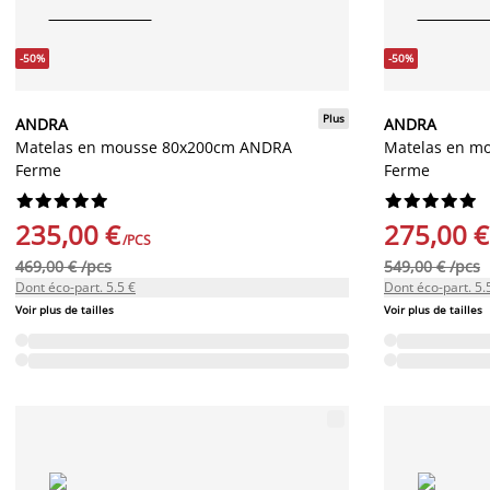
-50%
-50%
Plus
ANDRA
ANDRA
Matelas en mousse 80x200cm ANDRA
Matelas en m
Ferme
Ferme




















235,00 €
275,00 €
/PCS
469,00 € /pcs
549,00 € /pcs
Dont éco-part. 5.5 €
Dont éco-part. 5.
Voir plus de tailles
Voir plus de tailles