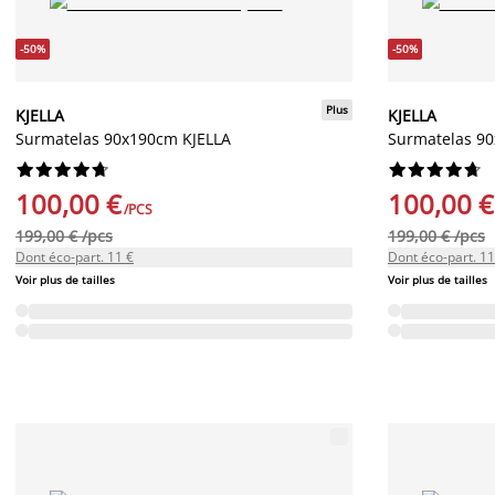
-50%
-50%
Plus
KJELLA
KJELLA
Surmatelas 90x190cm KJELLA
Surmatelas 9




















100,00 €
100,00 €
/PCS
199,00 € /pcs
199,00 € /pcs
Dont éco-part. 11 €
Dont éco-part. 11
Voir plus de tailles
Voir plus de tailles