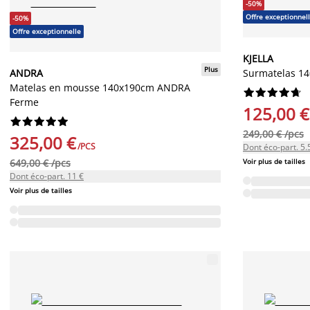
-50%
Offre exceptionnel
-50%
Offre exceptionnelle
KJELLA
Plus
ANDRA
Surmatelas 1
Matelas en mousse 140x190cm ANDRA










Ferme
125,00 €










249,00 € /pcs
325,00 €
/PCS
Dont éco-part. 5.
649,00 € /pcs
Voir plus de tailles
Dont éco-part. 11 €
Voir plus de tailles