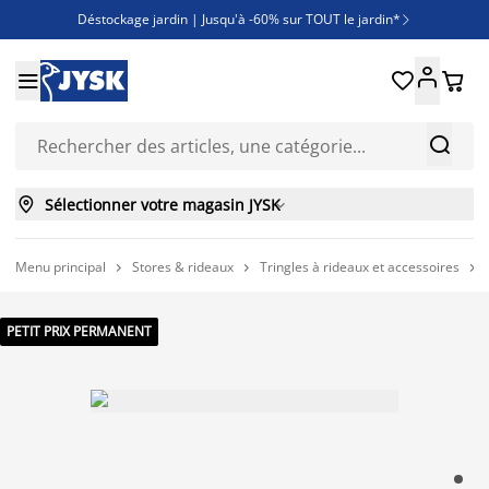
Déstockage jardin | Jusqu'à -60% sur TOUT le jardin*

Jusqu'à -50% sur une sélection literie





Découvrez les nouveautés de la collection



Sélectionner votre magasin JYSK

Menu principal
Stores & rideaux
Tringles à rideaux et accessoires



PETIT PRIX PERMANENT