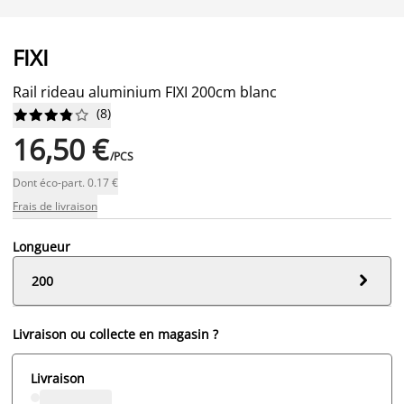
FIXI
Rail rideau aluminium FIXI 200cm blanc
(
8
)










16,50 €
/PCS
Dont éco-part. 0.17 €
Frais de livraison
Longueur

200
Livraison ou collecte en magasin ?
Livraison