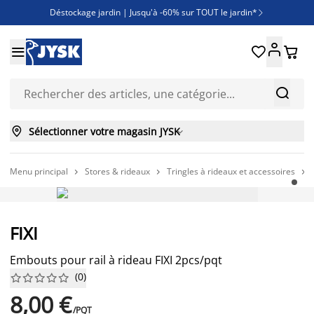
Déstockage jardin | Jusqu'à -60% sur TOUT le jardin*

Jusqu'à -50% sur une sélection literie





Découvrez les nouveautés de la collection



Sélectionner votre magasin JYSK

Menu principal
Stores & rideaux
Tringles à rideaux et accessoires



PETIT PRIX PERMANENT
FIXI
Embouts pour rail à rideau FIXI 2pcs/pqt
(
0
)










8,00 €
/PQT