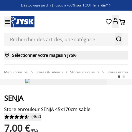
Déstockage jardin | Jusqu'à -60% sur TOUT le jardin*

Jusqu'à -50% sur une sélection literie





Découvrez les nouveautés de la collection



Sélectionner votre magasin JYSK

Menu principal
Stores & rideaux
Stores enrouleurs
Stores enroule



PETIT PRIX PERMANENT
SENJA
Store enrouleur SENJA 45x170cm sable
(
462
)










7,00 €
/PCS