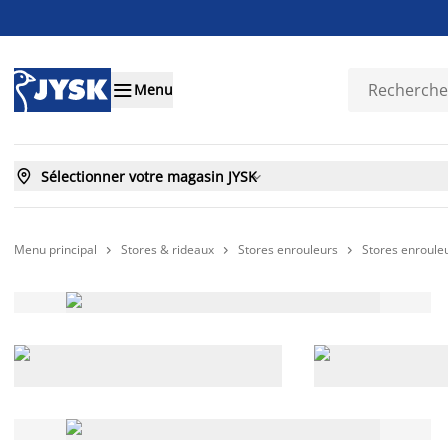

Menu

Sélectionner votre magasin JYSK

Menu principal
Stores & rideaux
Stores enrouleurs
Stores enroule


