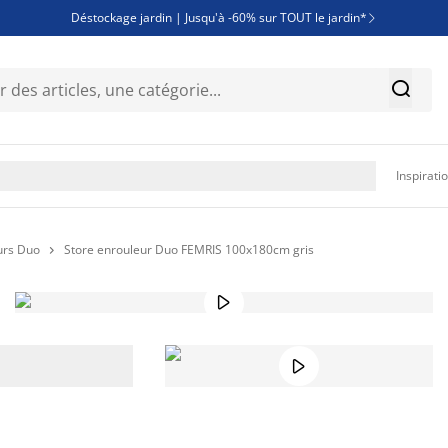
Déstockage jardin | Jusqu'à -60% sur TOUT le jardin*

Jusqu'à -50% sur une sélection literie


Découvrez les nouveautés de la collection

Inspirati
urs Duo
Store enrouleur Duo FEMRIS 100x180cm gris


