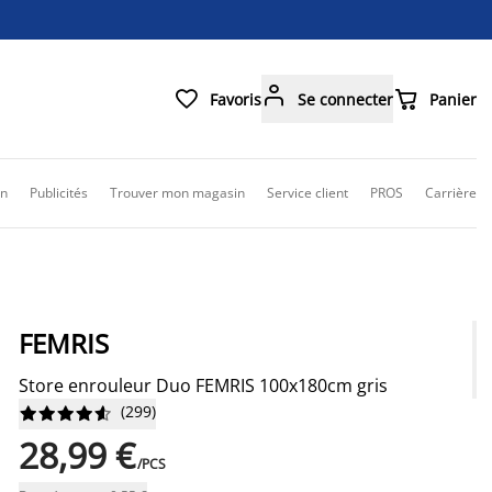



Favoris
Se connecter
Panier
on
Publicités
Trouver mon magasin
Service client
PROS
Carrière
FEMRIS
Store enrouleur Duo FEMRIS 100x180cm gris
(
299
)










28,99 €
/PCS