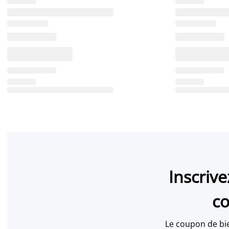
Inscriv
co
Le coupon de bi