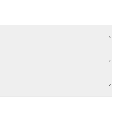


