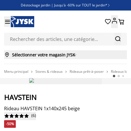
Déstockage jardin | Jusqu'à -60% sur TOUT le jardin*

Jusqu'à -50% sur une sélection literie





Découvrez les nouveautés de la collection



Sélectionner votre magasin JYSK

Menu principal
Stores & rideaux
Rideaux prêt-à-poser
Rideaux lou



-50%
HAVSTEIN
Offre exceptionnelle
Rideau HAVSTEIN 1x140x245 beige
(
6
)










-50%