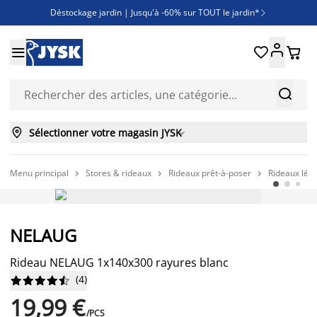
Déstockage jardin | Jusqu'à -60% sur TOUT le jardin*

Jusqu'à -50% sur une sélection literie





Découvrez les nouveautés de la collection



Sélectionner votre magasin JYSK

Menu principal
Stores & rideaux
Rideaux prêt-à-poser
Rideaux lég



NELAUG
Rideau NELAUG 1x140x300 rayures blanc
(
4
)










19,99 €
/PCS