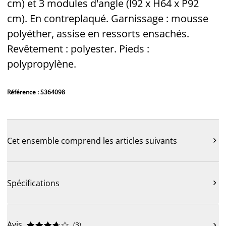
cm) et 3 modules d'angle (l92 x H64 x P92
cm). En contreplaqué. Garnissage : mousse
polyéther, assise en ressorts ensachés.
Revêtement : polyester. Pieds :
polypropylène.
Référence : S364098
Cet ensemble comprend les articles suivants

Spécifications

Avis
(
3
)










