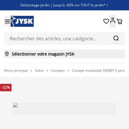
Déstockage jardin | Jusqu'à -60% sur TOUT le jardin*

Jusqu'à -50% sur une sélection literie





Découvrez les nouveautés de la collection



Sélectionner votre magasin JYSK

Menu principal
Salon
Canapés
Canapé modulable SKEJBY 5 person



-22%