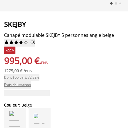
SKEJBY
Canapé modulable SKEJBY 5 personnes angle beige
(
3
)










-22%
995,00 €
/ENS
1275,00 € /ens
Dont éco-part. 72.82 €
Frais de livraison
Couleur
: Beige