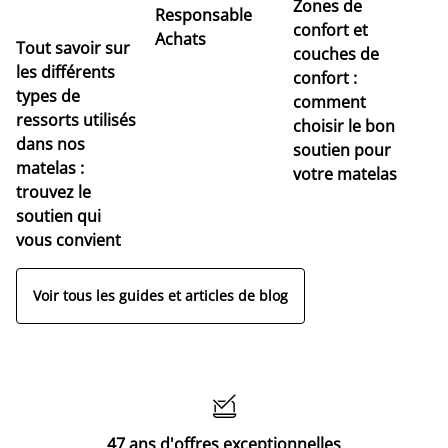
Zones de
Responsable
confort et
Achats
Tout savoir sur
couches de
Dé
les différents
confort :
no
types de
comment
r
ressorts utilisés
choisir le bon
pr
dans nos
soutien pour
s
matelas :
votre matelas
trouvez le
soutien qui
vous convient
Voir tous les guides et articles de blog

47 ans d'offres exceptionnelles