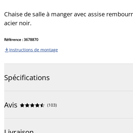
Chaise de salle à manger avec assise rembourrée
acier noir.
Référence : 3678870
Instructions de montage

Spécifications
Avis
(
103
)










Livraison