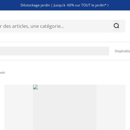
Déstockage jardin | Jusqu'à -60% sur TOUT le jardin*

Jusqu'à -50% sur une sélection literie


Découvrez les nouveautés de la collection

Inspirati
noir