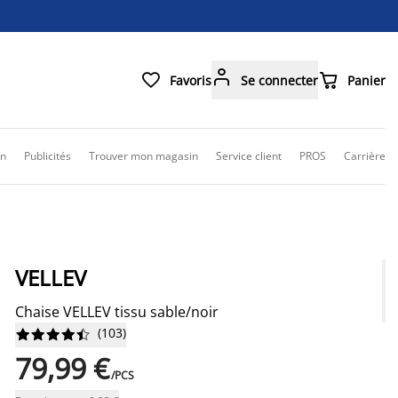



Favoris
Se connecter
Panier
on
Publicités
Trouver mon magasin
Service client
PROS
Carrière
VELLEV
Chaise VELLEV tissu sable/noir
(
103
)










79,99 €
/PCS