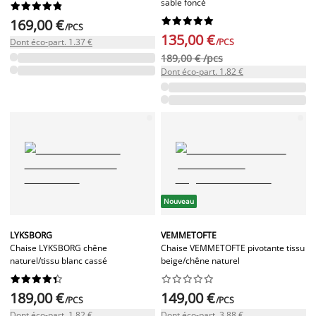
sable foncé




















169,00 €
/PCS
135,00 €
Dont éco-part. 1.37 €
/PCS
189,00 € /pcs
Dont éco-part. 1.82 €
Nouveau
LYKSBORG
VEMMETOFTE
Chaise LYKSBORG chêne
Chaise VEMMETOFTE pivotante tissu
naturel/tissu blanc cassé
beige/chêne naturel




















189,00 €
149,00 €
/PCS
/PCS
Dont éco-part. 1.82 €
Dont éco-part. 3.88 €