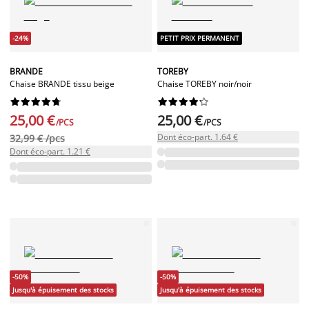
-24%
PETIT PRIX PERMANENT
BRANDE
TOREBY
Chaise BRANDE tissu beige
Chaise TOREBY noir/noir




















25,00 €
25,00 €
/PCS
/PCS
Dont éco-part. 1.64 €
32,99 € /pcs
Dont éco-part. 1.21 €
-50%
-50%
Jusqu'à épuisement des stocks
Jusqu'à épuisement des stocks