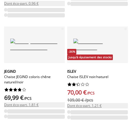
Dont éco-part. 0.96 €
-36%
Jusqu'à épuisement des stocks
JEGIND
ISLEV
Chaise JEGIND coloris chêne
Chaise ISLEV noir/naturel
naturel/noir




















70,00 €
/PCS
69,99 €
/PCS
109,00 € /pcs
Dont éco-part. 1.81 €
Dont éco-part. 1.21 €