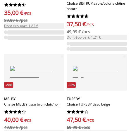
Chaise BISTRUP sable/coloris chêne










naturel
35,00 €
/PCS










89,99 € /pcs
37,50 €
/PCS
Dont éco-part. 1.82 €
49,99 € /pcs
Dont éco-part. 1.21 €
-20%
-32%
MELBY
TUREBY
Chaise MELBY tissu brun clair/noir
Chaise TUREBY tissu beige




















40,00 €
47,50 €
/PCS
/PCS
49,99 € /pcs
69,99 € /pcs