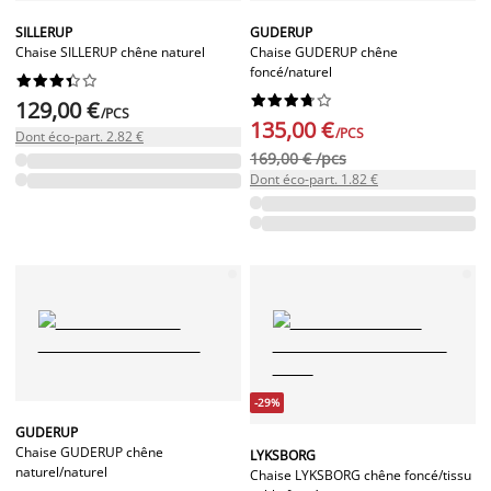
SILLERUP
GUDERUP
Chaise SILLERUP chêne naturel
Chaise GUDERUP chêne
foncé/naturel




















129,00 €
/PCS
135,00 €
/PCS
Dont éco-part. 2.82 €
169,00 € /pcs
Dont éco-part. 1.82 €
-29%
GUDERUP
Chaise GUDERUP chêne
LYKSBORG
naturel/naturel
Chaise LYKSBORG chêne foncé/tissu