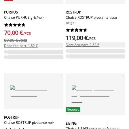
PURHUS
ROSTRUP
Chaise PURHUS gris/noir
Chaise ROSTRUP pivotante tissu
beige




















70,00 €
/PCS
119,00 €
/PCS
89,99 € /pcs
Dont éco-part. 2.63 €
Dont éco-part. 1.82 €
Nouveau
ROSTRUP
Chaise ROSTRUP pivotante noir
EJSING
Chaise EJSING tissu beige/coloris