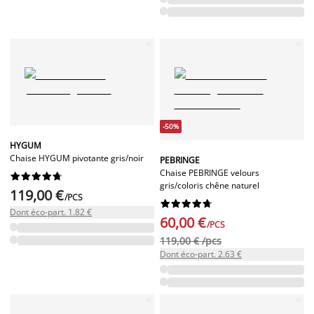
-50%
HYGUM
Chaise HYGUM pivotante gris/noir
PEBRINGE
Chaise PEBRINGE velours










gris/coloris chêne naturel
119,00 €
/PCS










Dont éco-part. 1.82 €
60,00 €
/PCS
119,00 € /pcs
Dont éco-part. 2.63 €