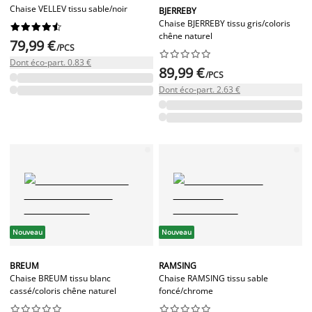
Chaise VELLEV tissu sable/noir
BJERREBY
Chaise BJERREBY tissu gris/coloris










chêne naturel
79,99 €
/PCS










Dont éco-part. 0.83 €
89,99 €
/PCS
Dont éco-part. 2.63 €
Nouveau
Nouveau
BREUM
RAMSING
Chaise BREUM tissu blanc
Chaise RAMSING tissu sable
cassé/coloris chêne naturel
foncé/chrome



















