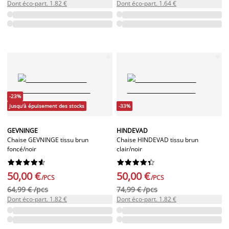
Dont éco-part. 1.82 €
Dont éco-part. 1.64 €
-23%
Jusqu'à épuisement des stocks
-33%
GEVNINGE
HINDEVAD
Chaise GEVNINGE tissu brun
Chaise HINDEVAD tissu brun
foncé/noir
clair/noir




















50,00 €
50,00 €
/PCS
/PCS
64,99 € /pcs
74,99 € /pcs
Dont éco-part. 1.82 €
Dont éco-part. 1.82 €