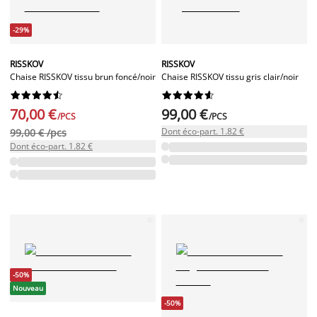
-29%
RISSKOV
RISSKOV
Chaise RISSKOV tissu brun foncé/noir
Chaise RISSKOV tissu gris clair/noir




















70,00 €
99,00 €
/PCS
/PCS
Dont éco-part. 1.82 €
99,00 € /pcs
Dont éco-part. 1.82 €
-50%
Nouveau
-50%