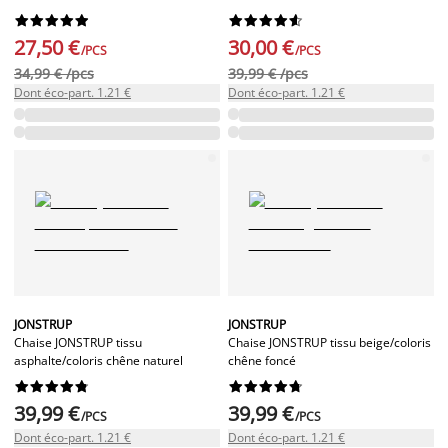




















27,50 €
30,00 €
/PCS
/PCS
34,99 € /pcs
39,99 € /pcs
Dont éco-part. 1.21 €
Dont éco-part. 1.21 €
JONSTRUP
JONSTRUP
Chaise JONSTRUP tissu
Chaise JONSTRUP tissu beige/coloris
asphalte/coloris chêne naturel
chêne foncé




















39,99 €
39,99 €
/PCS
/PCS
Dont éco-part. 1.21 €
Dont éco-part. 1.21 €