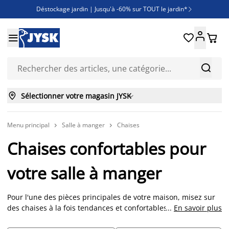
Déstockage jardin | Jusqu'à -60% sur TOUT le jardin*

Jusqu'à -50% sur une sélection literie





Découvrez les nouveautés de la collection



Sélectionner votre magasin JYSK

Menu principal
Salle à manger
Chaises


Chaises confortables pour
votre salle à manger
Pour l'une des pièces principales de votre maison, misez sur
des chaises à la fois tendances et confortables. De nouvelles
...
En savoir plus
chaises redonnent vie à votre salle à manger et apportent une