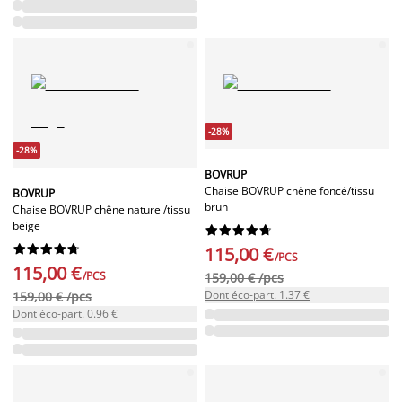
-28%
-28%
BOVRUP
Chaise BOVRUP chêne foncé/tissu
BOVRUP
brun
Chaise BOVRUP chêne naturel/tissu
beige




















115,00 €
/PCS
115,00 €
/PCS
159,00 € /pcs
Dont éco-part. 1.37 €
159,00 € /pcs
Dont éco-part. 0.96 €