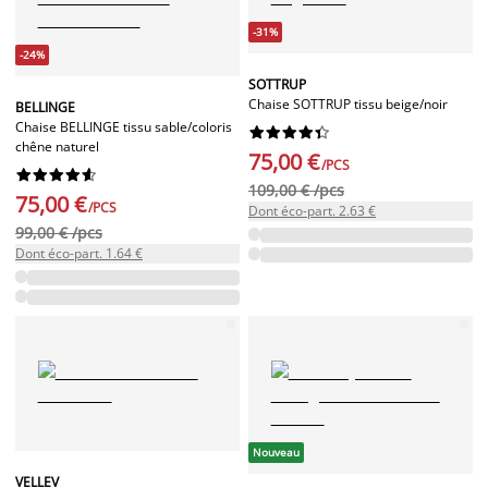
-31%
-24%
SOTTRUP
Chaise SOTTRUP tissu beige/noir
BELLINGE
Chaise BELLINGE tissu sable/coloris










chêne naturel
75,00 €
/PCS










109,00 € /pcs
75,00 €
/PCS
Dont éco-part. 2.63 €
99,00 € /pcs
Dont éco-part. 1.64 €
Nouveau
VELLEV