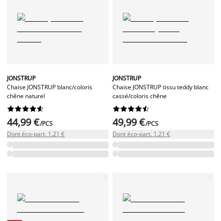
JONSTRUP
JONSTRUP
Chaise JONSTRUP blanc/coloris
Chaise JONSTRUP tissu teddy blanc
chêne naturel
cassé/coloris chêne




















44,99 €
49,99 €
/PCS
/PCS
Dont éco-part. 1.21 €
Dont éco-part. 1.21 €