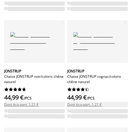
JONSTRUP
JONSTRUP
Chaise JONSTRUP noir/coloris chêne
Chaise JONSTRUP cognac/coloris
naturel
chêne naturel




















44,99 €
44,99 €
/PCS
/PCS
Dont éco-part. 1.21 €
Dont éco-part. 1.21 €