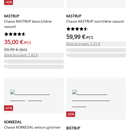
-42%
KASTRUP
KASTRUP
Chaise KASTRUP blanc/chêne
Chaise KASTRUP noir/chêne naturel
naturel




















59,99 €
/PCS
35,00 €
/PCS
Dont éco-part. 1.21 €
59,99 € /pcs
Dont éco-part. 1.82 €
-61%
-25%
KOKKEDAL
Chaise KOKKEDAL velours gris/noir
BISTRUP