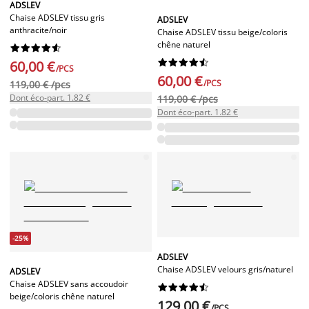
ADSLEV
Chaise ADSLEV tissu gris
ADSLEV
anthracite/noir
Chaise ADSLEV tissu beige/coloris
chêne naturel




















60,00 €
/PCS
60,00 €
/PCS
119,00 € /pcs
Dont éco-part. 1.82 €
119,00 € /pcs
Dont éco-part. 1.82 €
-25%
ADSLEV
Chaise ADSLEV velours gris/naturel
ADSLEV
Chaise ADSLEV sans accoudoir










beige/coloris chêne naturel
129,00 €
/PCS