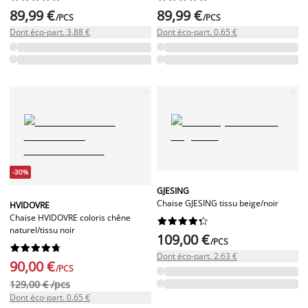
89,99 €
89,99 €
/PCS
/PCS
Dont éco-part. 3.88 €
Dont éco-part. 0.65 €
-30%
GJESING
Chaise GJESING tissu beige/noir
HVIDOVRE
Chaise HVIDOVRE coloris chêne










naturel/tissu noir
109,00 €
/PCS










Dont éco-part. 2.63 €
90,00 €
/PCS
129,00 € /pcs
Dont éco-part. 0.65 €