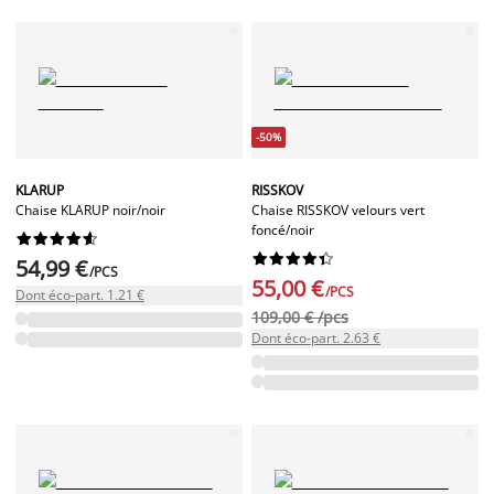
-50%
KLARUP
RISSKOV
Chaise KLARUP noir/noir
Chaise RISSKOV velours vert
foncé/noir




















54,99 €
/PCS
55,00 €
/PCS
Dont éco-part. 1.21 €
109,00 € /pcs
Dont éco-part. 2.63 €