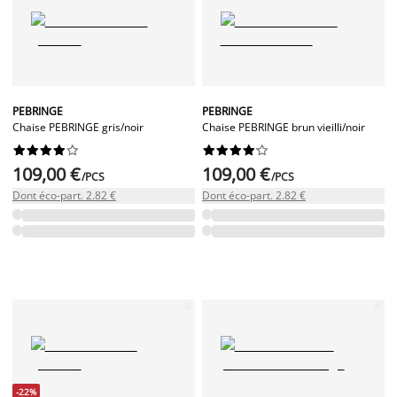
PEBRINGE
PEBRINGE
Chaise PEBRINGE gris/noir
Chaise PEBRINGE brun vieilli/noir




















109,00 €
109,00 €
/PCS
/PCS
Dont éco-part. 2.82 €
Dont éco-part. 2.82 €
-22%