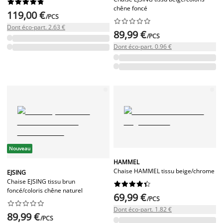










chêne foncé
119,00 €
/PCS










Dont éco-part. 2.63 €
89,99 €
/PCS
Dont éco-part. 0.96 €
Nouveau
HAMMEL
Chaise HAMMEL tissu beige/chrome
EJSING
Chaise EJSING tissu brun










foncé/coloris chêne naturel
69,99 €
/PCS










Dont éco-part. 1.82 €
89,99 €
/PCS