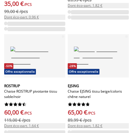
35,00 €
/PCS
Dont éco-part. 1.82 €
99,00 € /pcs
Dont éco-part. 0.96 €
-50%
-28%
Offre exceptionnelle
Offre exceptionnelle
ROSTRUP
EJSING
Chaise ROSTRUP pivotante tissu
Chaise EJSING tissu beige/coloris
sable/noir
chêne naturel




















60,00 €
65,00 €
/PCS
/PCS
119,00 € /pcs
89,99 € /pcs
Dont éco-part. 1.64 €
Dont éco-part. 1.82 €