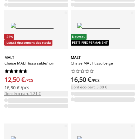
-24%
Nouveau
Jusqu'à épuisement des stocks
PETIT PRIX PERMANENT
MALT
MALT
Chaise MALT tissu sable/noir
Chaise MALT tissu beige




















12,50 €
16,50 €
/PCS
/PCS
Dont éco-part. 3.88 €
16,50 € /pcs
Dont éco-part. 1.21 €