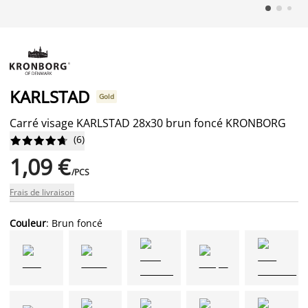
KARLSTAD
Gold
Carré visage KARLSTAD 28x30 brun foncé KRONBORG
(
6
)










1,09 €
/PCS
Frais de livraison
Couleur
: Brun foncé