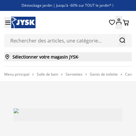
Déstockage jardin | Jusqu'à -60% sur TOUT le jardin*

Jusqu'à -50% sur une sélection literie





Découvrez les nouveautés de la collection



Sélectionner votre magasin JYSK

Menu principal
Salle de bain
Serviettes
Gants de toilette
Carré



