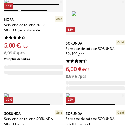
-44%
Gold
NORA
Serviette de toilette NORA
-33%
50x100 gris anthracite










Gold
SORUNDA
5,00 €
/PCS
Serviette de toilette SORUNDA
8,99 € /pcs
50x100 gris
Voir plus de tailles










6,00 €
/PCS
8,99 € /pcs
-33%
-33%
Gold
Gold
SORUNDA
SORUNDA
Serviette de toilette SORUNDA
Serviette de toilette SORUNDA
50x100 blanc
50x100 naturel