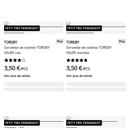
PETIT PRIX PERMANENT
PETIT PRIX PERMANENT
Plus
Plus
TORSBY
TORSBY
Serviette de toilette TORSBY
Serviette de toilette TORSBY
50x90 noir
50x90 menthe




















3,50 €
3,50 €
/PCS
/PCS
Voir plus de tailles
Voir plus de tailles
PETIT PRIX PERMANENT
PETIT PRIX PERMANENT