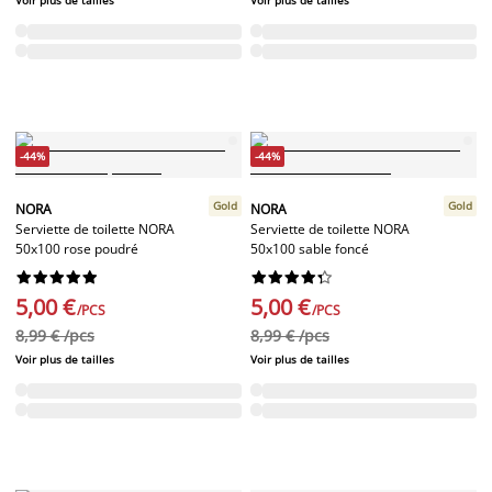
Voir plus de tailles
Voir plus de tailles
-44%
-44%
Gold
Gold
NORA
NORA
Serviette de toilette NORA
Serviette de toilette NORA
50x100 rose poudré
50x100 sable foncé




















5,00 €
5,00 €
/PCS
/PCS
8,99 € /pcs
8,99 € /pcs
Voir plus de tailles
Voir plus de tailles