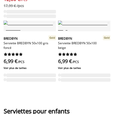
17,99 € /pcs
Gold
Gold
BREDBYN
BREDBYN
Serviette BREDBYN 50x100 gris
Serviette BREDBYN 50x100
foncé
beige




















6,99 €
6,99 €
/PCS
/PCS
Voir plus de tailles
Voir plus de tailles
Serviettes pour enfants