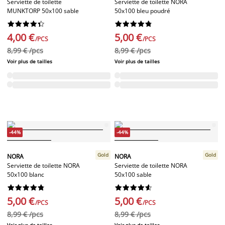
Serviette de toilette
Serviette de toilette NORA
MUNKTORP 50x100 sable
50x100 bleu poudré




















4,00 €
5,00 €
/PCS
/PCS
8,99 € /pcs
8,99 € /pcs
Voir plus de tailles
Voir plus de tailles
-44%
-44%
Gold
Gold
NORA
NORA
Serviette de toilette NORA
Serviette de toilette NORA
50x100 blanc
50x100 sable




















5,00 €
5,00 €
/PCS
/PCS
8,99 € /pcs
8,99 € /pcs