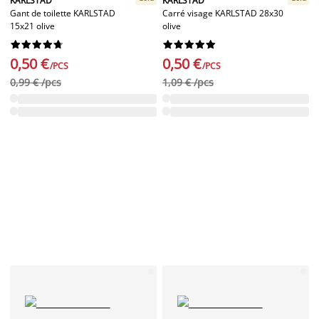
KARLSTAD
KARLSTAD
Gant de toilette KARLSTAD
Carré visage KARLSTAD 28x30
15x21 olive
olive




















0,50 €
0,50 €
/PCS
/PCS
0,99 € /pcs
1,09 € /pcs