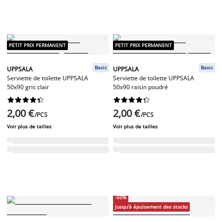
PETIT PRIX PERMANENT
PETIT PRIX PERMANENT
Basic
Basic
UPPSALA
UPPSALA
Serviette de toilette UPPSALA
Serviette de toilette UPPSALA
50x90 gris clair
50x90 raisin poudré




















2,00 €
2,00 €
/PCS
/PCS
Voir plus de tailles
Voir plus de tailles
-50%
Jusqu'à épuisement des stocks