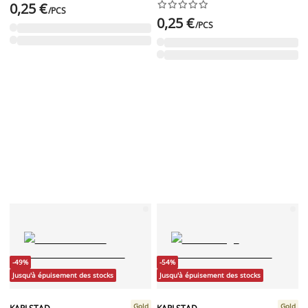










0,25 €
/PCS
0,25 €
/PCS
-49%
-54%
Jusqu'à épuisement des stocks
Jusqu'à épuisement des stocks
Gold
Gold