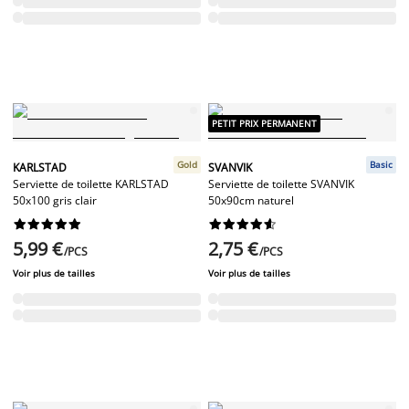
PETIT PRIX PERMANENT
Gold
Basic
KARLSTAD
SVANVIK
Serviette de toilette KARLSTAD
Serviette de toilette SVANVIK
50x100 gris clair
50x90cm naturel




















5,99 €
2,75 €
/PCS
/PCS
Voir plus de tailles
Voir plus de tailles