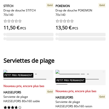
Gold
Gold
STITCH
POKEMON
Drap de douche STITCH
Drap de douche POKEMON
70x140
70x140




















11,50 €
13,50 €
/PCS
/PCS
Serviettes de plage
PETIT PRIX PERMANENT
PETIT PRIX PERMANENT
Nouveau prix, encore plus bas
Nouveau prix, encore plus bas
Gold
HASSELFORS
Serviette de plage
Gold
HASSELFORS
HASSELFORS 80x160 sable
Serviette de plage
HASSELFORS 80x160 raisin









