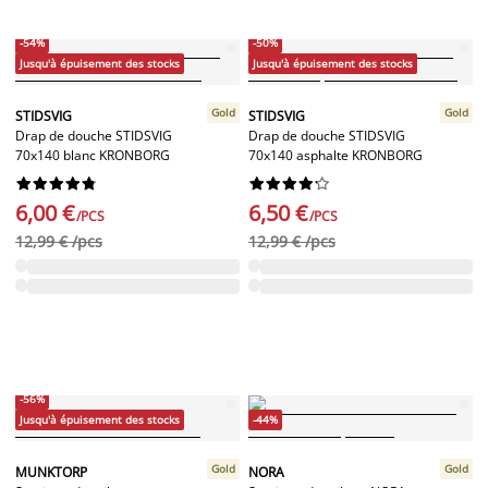
-54%
-50%
Jusqu'à épuisement des stocks
Jusqu'à épuisement des stocks
Gold
Gold
STIDSVIG
STIDSVIG
Drap de douche STIDSVIG
Drap de douche STIDSVIG
70x140 blanc KRONBORG
70x140 asphalte KRONBORG




















6,00 €
6,50 €
/PCS
/PCS
12,99 € /pcs
12,99 € /pcs
-56%
Jusqu'à épuisement des stocks
-44%
Gold
Gold
MUNKTORP
NORA