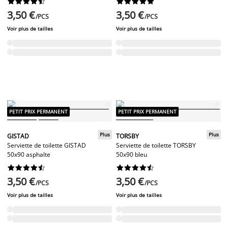




















3,50 €
3,50 €
/PCS
/PCS
Voir plus de tailles
Voir plus de tailles
PETIT PRIX PERMANENT
PETIT PRIX PERMANENT
Plus
Plus
GISTAD
TORSBY
Serviette de toilette GISTAD
Serviette de toilette TORSBY
50x90 asphalte
50x90 bleu




















3,50 €
3,50 €
/PCS
/PCS
Voir plus de tailles
Voir plus de tailles