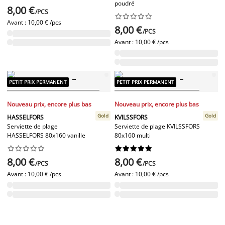
poudré
8,00 €
/PCS










Avant :
10,00 € /pcs
8,00 €
/PCS
Avant :
10,00 € /pcs
PETIT PRIX PERMANENT
PETIT PRIX PERMANENT
Nouveau prix, encore plus bas
Nouveau prix, encore plus bas
Gold
Gold
HASSELFORS
KVILSSFORS
Serviette de plage
Serviette de plage KVILSSFORS
HASSELFORS 80x160 vanille
80x160 multi




















8,00 €
8,00 €
/PCS
/PCS
Avant :
10,00 € /pcs
Avant :
10,00 € /pcs