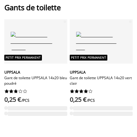
Gants de toilette
PETIT PRIX PERMANENT
PETIT PRIX PERMANENT
UPPSALA
UPPSALA
Gant de toilette UPPSALA 14x20 bleu
Gant de toilette UPPSALA 14x20 vert
poudré
clair




















0,25 €
0,25 €
/PCS
/PCS