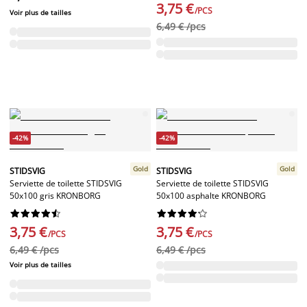
3,75 €
/PCS
Voir plus de tailles
6,49 € /pcs
-42%
-42%
Gold
Gold
STIDSVIG
STIDSVIG
Serviette de toilette STIDSVIG
Serviette de toilette STIDSVIG
50x100 gris KRONBORG
50x100 asphalte KRONBORG




















3,75 €
3,75 €
/PCS
/PCS
6,49 € /pcs
6,49 € /pcs
Voir plus de tailles