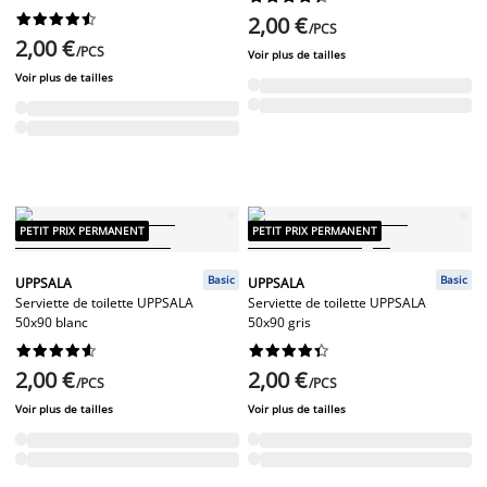










2,00 €
/PCS
2,00 €
/PCS
Voir plus de tailles
Voir plus de tailles
PETIT PRIX PERMANENT
PETIT PRIX PERMANENT
Basic
Basic
UPPSALA
UPPSALA
Serviette de toilette UPPSALA
Serviette de toilette UPPSALA
50x90 blanc
50x90 gris




















2,00 €
2,00 €
/PCS
/PCS
Voir plus de tailles
Voir plus de tailles