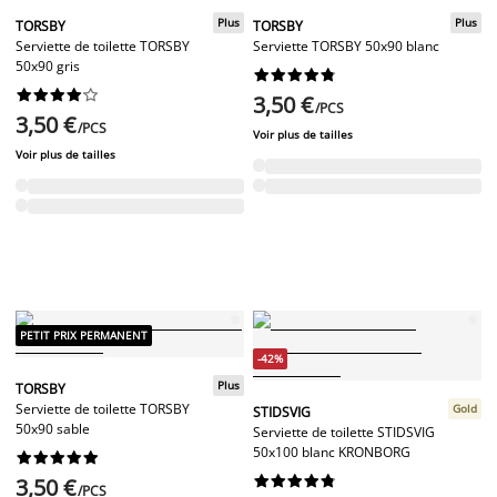
Plus
Plus
TORSBY
TORSBY
Serviette de toilette TORSBY
Serviette TORSBY 50x90 blanc
50x90 gris




















3,50 €
/PCS
3,50 €
/PCS
Voir plus de tailles
Voir plus de tailles
PETIT PRIX PERMANENT
-42%
Plus
TORSBY
Serviette de toilette TORSBY
Gold
STIDSVIG
50x90 sable
Serviette de toilette STIDSVIG
50x100 blanc KRONBORG




















3,50 €
/PCS