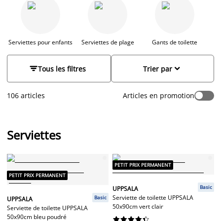
fonction que vous recherchez dans vos serviettes, leur
pouvoir absorbant permet un séchage rapide après lavage.
Retrouvez différents styles de serviettes de haute qualité et à
différentes gammes de prix. JYSK vous propose également un
large choix de couleurs et de motifs, pour pouvoir accorder
Serviettes pour enfants
Serviettes de plage
Gants de toilette
facilement vos serviettes au look de votre salle de bain.


Tous les filtres
Trier par
106 articles
Articles en promotion
Serviettes
PETIT PRIX PERMANENT
PETIT PRIX PERMANENT
Basic
UPPSALA
Serviette de toilette UPPSALA
Basic
UPPSALA
50x90cm vert clair
Serviette de toilette UPPSALA
50x90cm bleu poudré









