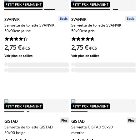
PETIT PRIX PERMANENT
PETIT PRIX PERMANENT
Basic
Basic
SVANVIK
SVANVIK
Serviette de toilette SVANVIK
Serviette de toilette SVANVIK
50x90cm jaune
50x90cm gris




















2,75 €
2,75 €
/PCS
/PCS
Voir plus de tailles
Voir plus de tailles
PETIT PRIX PERMANENT
PETIT PRIX PERMANENT
Plus
Plus
GISTAD
GISTAD
Serviette de toilette GISTAD
Serviette GISTAD 50x90
50x90 beige
menthe