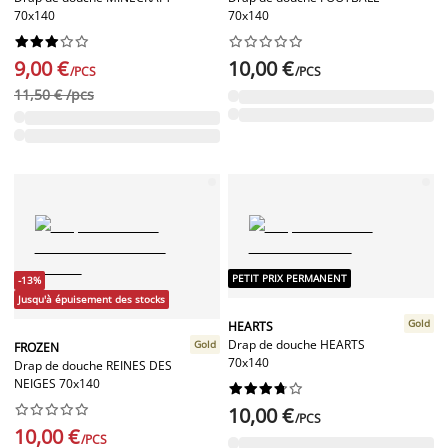
70x140
70x140




















9,00 €
10,00 €
/PCS
/PCS
11,50 € /pcs
PETIT PRIX PERMANENT
-13%
Jusqu'à épuisement des stocks
Gold
HEARTS
Drap de douche HEARTS
Gold
FROZEN
70x140
Drap de douche REINES DES
NEIGES 70x140




















10,00 €
/PCS
10,00 €
/PCS