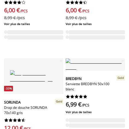




















6,00 €
6,00 €
/PCS
/PCS
8,99 € /pcs
8,99 € /pcs
Voir plus de tailles
Voir plus de tailles
Gold
BREDBYN
Serviette BREDBYN 50x100
-33%
blanc










Gold
SORUNDA
6,99 €
/PCS
Drap de douche SORUNDA
Voir plus de tailles
70x140 gris










12,00 €
/PCS