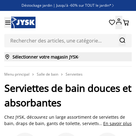
Déstockage jardin | Jusqu'à -60% sur TOUT le jardin*

Jusqu'à -50% sur une sélection literie





Découvrez les nouveautés de la collection



Sélectionner votre magasin JYSK

Menu principal
Salle de bain
Serviettes


Serviettes de bain douces et
absorbantes
Chez JYSK, découvrez un large assortiment de serviettes de
bain, draps de bain, gants de toilette, serviettes invité ou
...
En savoir plus
même encore essuie-mains. En fonction de la matière ou de la