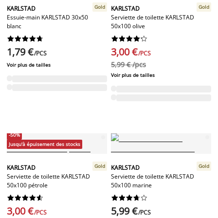
Gold
Gold
KARLSTAD
KARLSTAD
Essuie-main KARLSTAD 30x50
Serviette de toilette KARLSTAD
blanc
50x100 olive




















1,79 €
3,00 €
/PCS
/PCS
5,99 € /pcs
Voir plus de tailles
Voir plus de tailles
-50%
Jusqu'à épuisement des stocks
Gold
Gold
KARLSTAD
KARLSTAD
Serviette de toilette KARLSTAD
Serviette de toilette KARLSTAD
50x100 pétrole
50x100 marine




















3,00 €
5,99 €
/PCS
/PCS