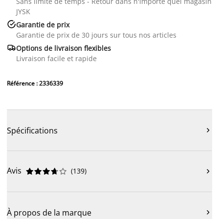
Sans limite de temps - Retour dans n'importe quel magasin
JYSK

Garantie de prix
Garantie de prix de 30 jours sur tous nos articles

Options de livraison flexibles
Livraison facile et rapide
Référence : 2336339
Spécifications

Avis
(
139
)











À propos de la marque
