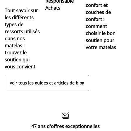
Responsable
confort et
Achats
Tout savoir sur
couches de
Dé
les différents
confort :
no
types de
comment
r
ressorts utilisés
choisir le bon
pr
dans nos
soutien pour
s
matelas :
votre matelas
trouvez le
soutien qui
vous convient
Voir tous les guides et articles de blog

47 ans d'offres exceptionnelles