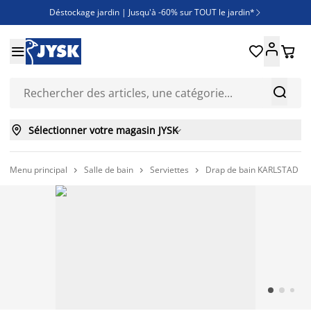
Déstockage jardin | Jusqu'à -60% sur TOUT le jardin*

Jusqu'à -50% sur une sélection literie





Découvrez les nouveautés de la collection



Sélectionner votre magasin JYSK

Menu principal
Salle de bain
Serviettes
Drap de bain KARLSTAD 10


