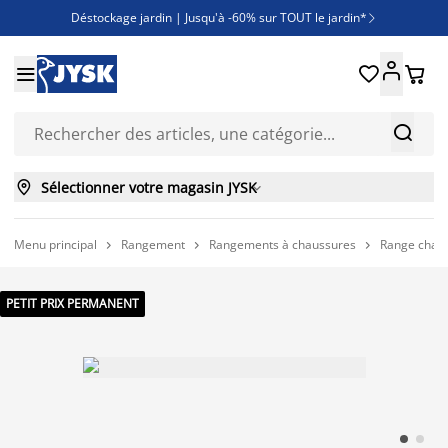
Déstockage jardin | Jusqu'à -60% sur TOUT le jardin*

Jusqu'à -50% sur une sélection literie





Découvrez les nouveautés de la collection



Sélectionner votre magasin JYSK

Menu principal
Rangement
Rangements à chaussures
Range chaus



PETIT PRIX PERMANENT