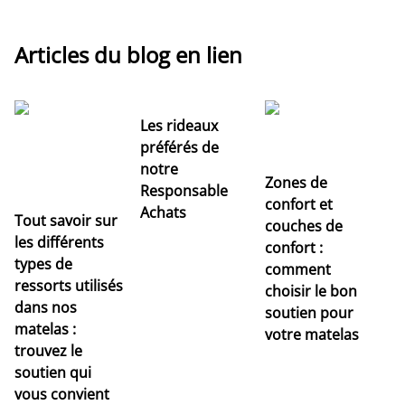
Articles du blog en lien
Les rideaux
préférés de
notre
Zones de
Responsable
confort et
Achats
Tout savoir sur
couches de
Dé
les différents
confort :
no
types de
comment
r
ressorts utilisés
choisir le bon
pr
dans nos
soutien pour
s
matelas :
votre matelas
trouvez le
soutien qui
vous convient