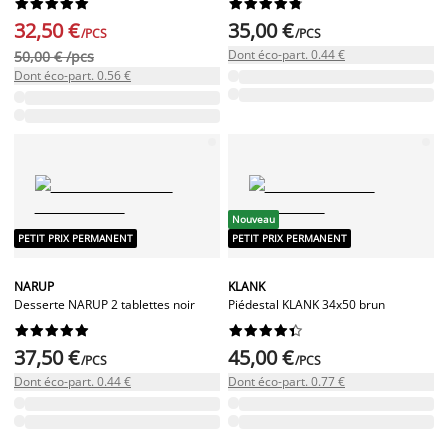




















32,50 €
35,00 €
/PCS
/PCS
Dont éco-part. 0.44 €
50,00 € /pcs
Dont éco-part. 0.56 €
Nouveau
PETIT PRIX PERMANENT
PETIT PRIX PERMANENT
NARUP
KLANK
Desserte NARUP 2 tablettes noir
Piédestal KLANK 34x50 brun




















37,50 €
45,00 €
/PCS
/PCS
Dont éco-part. 0.44 €
Dont éco-part. 0.77 €