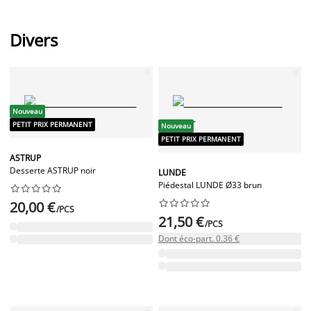
Divers
Nouveau
PETIT PRIX PERMANENT
Nouveau
PETIT PRIX PERMANENT
ASTRUP
Desserte ASTRUP noir
LUNDE
Piédestal LUNDE Ø33 brun




















20,00 €
/PCS
21,50 €
/PCS
Dont éco-part. 0.36 €