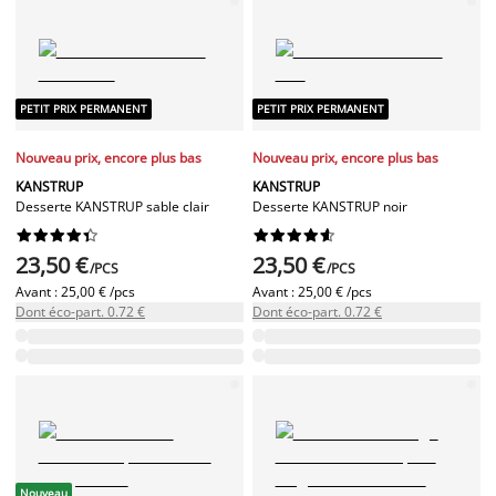
PETIT PRIX PERMANENT
PETIT PRIX PERMANENT
Nouveau prix, encore plus bas
Nouveau prix, encore plus bas
KANSTRUP
KANSTRUP
Desserte KANSTRUP sable clair
Desserte KANSTRUP noir




















23,50 €
23,50 €
/PCS
/PCS
Avant :
25,00 € /pcs
Avant :
25,00 € /pcs
Dont éco-part. 0.72 €
Dont éco-part. 0.72 €
Nouveau