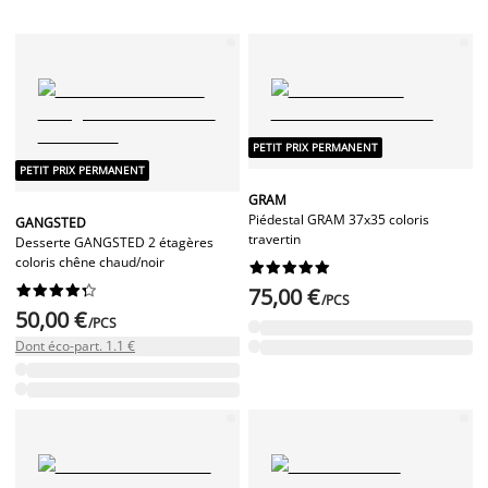
PETIT PRIX PERMANENT
PETIT PRIX PERMANENT
GRAM
Piédestal GRAM 37x35 coloris
GANGSTED
travertin
Desserte GANGSTED 2 étagères
coloris chêne chaud/noir




















75,00 €
/PCS
50,00 €
/PCS
Dont éco-part. 1.1 €