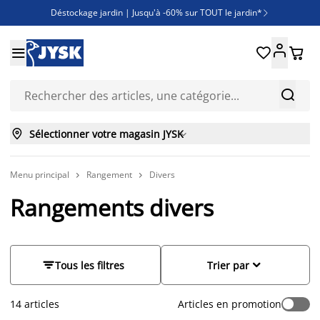
Déstockage jardin | Jusqu'à -60% sur TOUT le jardin*

Jusqu'à -50% sur une sélection literie





Découvrez les nouveautés de la collection



Sélectionner votre magasin JYSK

Menu principal
Rangement
Divers


Rangements divers


Tous les filtres
Trier par
14 articles
Articles en promotion