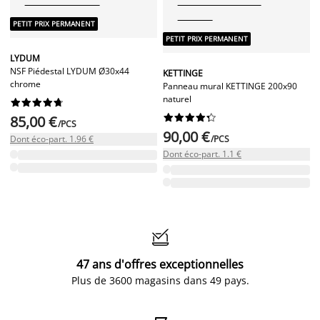
PETIT PRIX PERMANENT
PETIT PRIX PERMANENT
LYDUM
NSF Piédestal LYDUM Ø30x44
KETTINGE
chrome
Panneau mural KETTINGE 200x90
naturel




















85,00 €
/PCS
90,00 €
Dont éco-part. 1.96 €
/PCS
Dont éco-part. 1.1 €

47 ans d'offres exceptionnelles
Plus de 3600 magasins dans 49 pays.