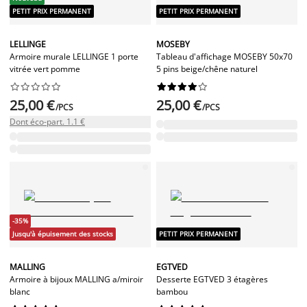
PETIT PRIX PERMANENT
PETIT PRIX PERMANENT
LELLINGE
MOSEBY
Armoire murale LELLINGE 1 porte
Tableau d'affichage MOSEBY 50x70
vitrée vert pomme
5 pins beige/chêne naturel




















25,00 €
25,00 €
/PCS
/PCS
Dont éco-part. 1.1 €
-35%
Jusqu'à épuisement des stocks
PETIT PRIX PERMANENT
MALLING
EGTVED
Armoire à bijoux MALLING a/miroir
Desserte EGTVED 3 étagères
blanc
bambou