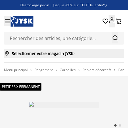
Déstockage jardin | Jusqu'à -60% sur TOUT le jardin*

Jusqu'à -50% sur une sélection literie





Découvrez les nouveautés de la collection



Sélectionner votre magasin JYSK

Menu principal
Rangement
Corbeilles
Paniers décoratifs
Panie




PETIT PRIX PERMANENT