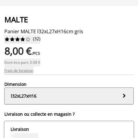
MALTE
Panier MALTE l32xL27xH16cm gris
(
32
)










8,00 €
/PCS
Dont éco-part. 0.08 €
Frais de livraison
Dimension

l32xL27xH16
Livraison ou collecte en magasin ?
Livraison