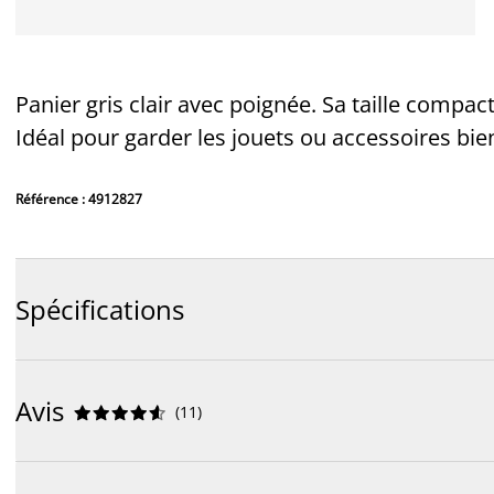
Panier gris clair avec poignée. Sa taille compa
Idéal pour garder les jouets ou accessoires bie
Référence : 4912827
Spécifications
Avis
(
11
)









