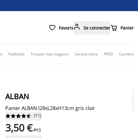



Favoris
Se connecter
Panier
on
Publicités
Trouver mon magasin
Service client
PROS
Carrière
ALBAN
Panier ALBAN l28xL28xH13cm gris clair
(
11
)










3,50 €
/PCS