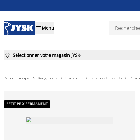

Menu

Sélectionner votre magasin JYSK

Menu principal
Rangement
Corbeilles
Paniers décoratifs
Panie




PETIT PRIX PERMANENT