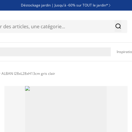
Déstockage jardin | Jusqu'à -60% sur TOUT le jardin*

Jusqu'à -50% sur une sélection literie


Découvrez les nouveautés de la collection

Inspirati
r ALBAN l28xL28xH13cm gris clair