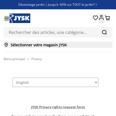
Déstockage jardin | Jusqu'à -60% sur TOUT le jardin*

Jusqu'à -50% sur une sélection literie





Découvrez les nouveautés de la collection



Sélectionner votre magasin JYSK

Menu principal
Privacy
