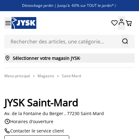
Déstockage jardin | Jusqu'à -60% sur TOUT le jardin*

Jusqu'à -50% sur une sélection literie





Découvrez les nouveautés de la collection



Sélectionner votre magasin JYSK

Menu principal
Magasins
Saint-Mard


JYSK Saint-Mard
Av. de la Fontaine du Berger , 77230 Saint-Mard

Horaires d'ouverture

Contacter le service client