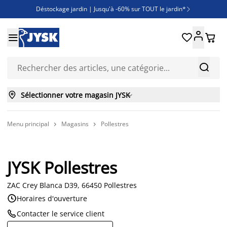
Déstockage jardin | Jusqu'à -60% sur TOUT le jardin*

Jusqu'à -50% sur une sélection literie





Découvrez les nouveautés de la collection



Sélectionner votre magasin JYSK

Menu principal
Magasins
Pollestres


JYSK Pollestres
ZAC Crey Blanca D39, 66450 Pollestres

Horaires d'ouverture

Contacter le service client