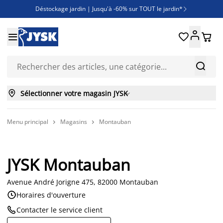
Déstockage jardin | Jusqu'à -60% sur TOUT le jardin*

Jusqu'à -50% sur une sélection literie





Découvrez les nouveautés de la collection



Sélectionner votre magasin JYSK

Menu principal
Magasins
Montauban


JYSK Montauban
Avenue André Jorigne 475, 82000 Montauban

Horaires d'ouverture

Contacter le service client