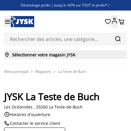
Déstockage jardin | Jusqu'à -60% sur TOUT le jardin*

Jusqu'à -50% sur une sélection literie





Découvrez les nouveautés de la collection



Sélectionner votre magasin JYSK

Menu principal
Magasins
La Teste de Buch


JYSK La Teste de Buch
Les Océanides , 33260 La Teste-de-Buch

Horaires d'ouverture

Contacter le service client