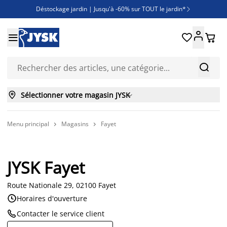
Déstockage jardin | Jusqu'à -60% sur TOUT le jardin*

Jusqu'à -50% sur une sélection literie





Découvrez les nouveautés de la collection



Sélectionner votre magasin JYSK

Menu principal
Magasins
Fayet


JYSK Fayet
Route Nationale 29, 02100 Fayet

Horaires d'ouverture

Contacter le service client