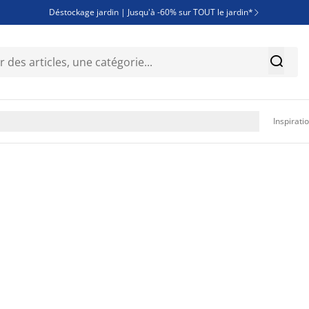
Déstockage jardin | Jusqu'à -60% sur TOUT le jardin*

Jusqu'à -50% sur une sélection literie


Découvrez les nouveautés de la collection

Inspirati