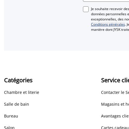
Je souhaite recevoir d
données personnelles et
exceptionnelles, des n
Conditions générales
. 
manière dont JYSK trai
Catégories
Service cli
Chambre et literie
Contacter le S
Salle de bain
Magasins et h
Bureau
Avantages clie
Salon
Cartes cadeau