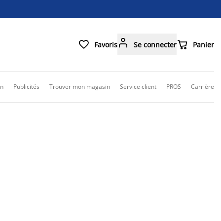



Favoris
Se connecter
Panier
on
Publicités
Trouver mon magasin
Service client
PROS
Carrière