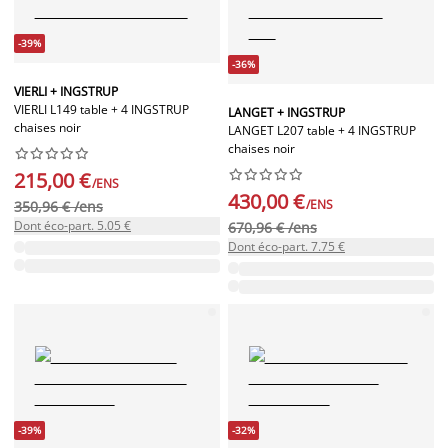
-39%
-36%
VIERLI + INGSTRUP
VIERLI L149 table + 4 INGSTRUP
LANGET + INGSTRUP
chaises noir
LANGET L207 table + 4 INGSTRUP
chaises noir




















215,00 €
/ENS
430,00 €
/ENS
350,96 € /ens
Dont éco-part. 5.05 €
670,96 € /ens
Dont éco-part. 7.75 €
-39%
-32%