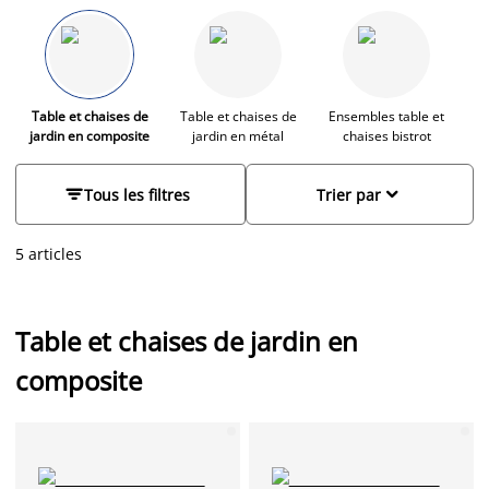
la facilité d'entretien des matériaux synthétiques. Non
seulement ils transformeront votre espace extérieur en un
véritable havre de paix, aussi beau qu'agréable, mais ils vous
plongeront dans une ambiance de détente.
Table et chaises de
Table et chaises de
Ensembles table et
jardin en composite
jardin en métal
chaises bistrot


Tous les filtres
Trier par
5 articles
Table et chaises de jardin en
composite