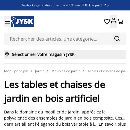
Déstockage jardin | Jusqu'à -60% sur TOUT le jardin*

Jusqu'à -50% sur une sélection literie





Découvrez les nouveautés de la collection



Sélectionner votre magasin JYSK

Menu principal
Jardin
Meubles de jardin
Tables et chaises de jardi



Les tables et chaises de
jardin en bois artificiel
Dans le domaine du mobilier de jardin, appréciez la
polyvalence des ensembles de jardin en bois composite. Ces
derniers allient l'élégance du bois véritable à la durabilité et
...
En savoir plus