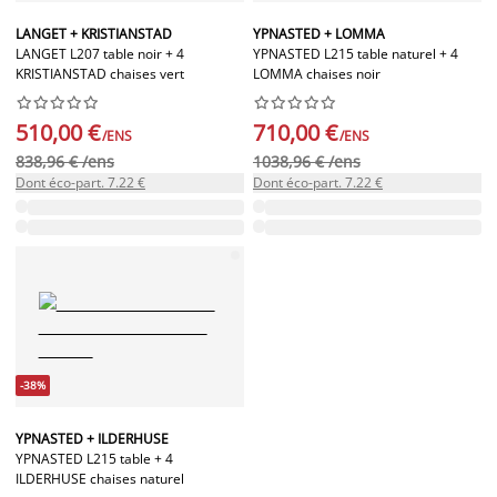
LANGET + KRISTIANSTAD
YPNASTED + LOMMA
LANGET L207 table noir + 4
YPNASTED L215 table naturel + 4
KRISTIANSTAD chaises vert
LOMMA chaises noir




















510,00 €
710,00 €
/ENS
/ENS
838,96 € /ens
1038,96 € /ens
Dont éco-part. 7.22 €
Dont éco-part. 7.22 €
-38%
YPNASTED + ILDERHUSE
YPNASTED L215 table + 4
ILDERHUSE chaises naturel