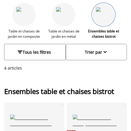
élégant. Que vous disposiez d'une petite terrasse ou d'un
balcon, nos ensembles bistrot s'intègrent parfaitement à votre
espace et vous permettent de savourer pleinement vos
moments de détente.
Table et chaises de
Table et chaises de
Ensembles table et
jardin en composite
jardin en métal
chaises bistrot


Tous les filtres
Trier par
4 articles
Ensembles table et chaises bistrot