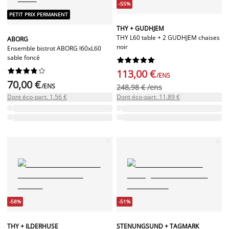
-55%
PETIT PRIX PERMANENT
THY + GUDHJEM
THY L60 table + 2 GUDHJEM chaises
ABORG
noir
Ensemble bistrot ABORG l60xL60
sable foncé




















113,00 €
/ENS
70,00 €
/ENS
248,98 € /ens
Dont éco-part. 1.56 €
Dont éco-part. 11.89 €
-58%
-51%
THY + ILDERHUSE
STENUNGSUND + TAGMARK