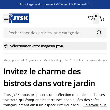
Déstockage jardin | Jusqu'à -60% sur TOUT le jardin*

Jusqu'à -50% sur une sélection literie





Découvrez les nouveautés de la collection



Sélectionner votre magasin JYSK

Menu principal
Jardin
Meubles de jardin
Tables et chaises de jardi



Invitez le charme des
bistrots dans votre jardin
Chez JYSK, nous proposons une sélection de tables et chaises
“bistrot", qui évoquent les terrasses ensoleillées des cafés
français, créant ainsi un espace extérieur accueillant et
...
En savoir plus