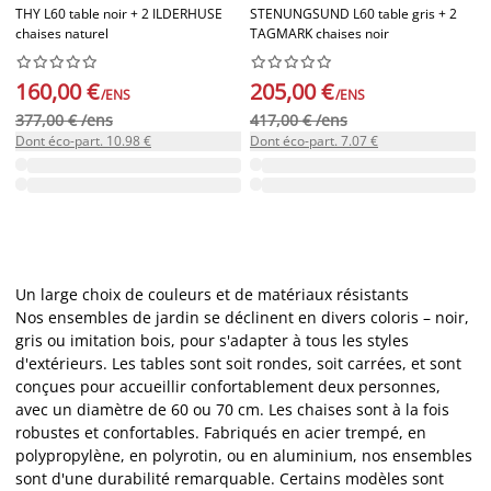
THY L60 table noir + 2 ILDERHUSE
STENUNGSUND L60 table gris + 2
chaises naturel
TAGMARK chaises noir




















160,00 €
205,00 €
/ENS
/ENS
377,00 € /ens
417,00 € /ens
Dont éco-part. 10.98 €
Dont éco-part. 7.07 €
Un large choix de couleurs et de matériaux résistants
Nos ensembles de jardin se déclinent en divers coloris – noir,
gris ou imitation bois, pour s'adapter à tous les styles
d'extérieurs. Les tables sont soit rondes, soit carrées, et sont
conçues pour accueillir confortablement deux personnes,
avec un diamètre de 60 ou 70 cm. Les chaises sont à la fois
robustes et confortables. Fabriqués en acier trempé, en
polypropylène, en polyrotin, ou en aluminium, nos ensembles
sont d'une durabilité remarquable. Certains modèles sont