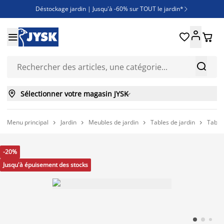
Déstockage jardin | Jusqu'à -60% sur TOUT le jardin*

Jusqu'à -50% sur une sélection literie





Découvrez les nouveautés de la collection



Sélectionner votre magasin JYSK

Menu principal
Jardin
Meubles de jardin
Tables de jardin
Tables




-20%
Jusqu'à épuisement des stocks