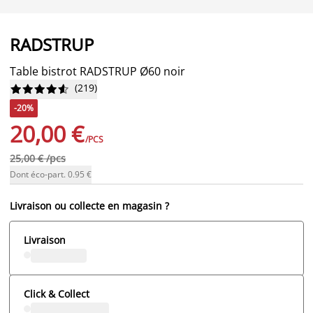
RADSTRUP
Table bistrot RADSTRUP Ø60 noir
(
219
)










-20%
20,00 €
/PCS
25,00 € /pcs
Dont éco-part. 0.95 €
Livraison ou collecte en magasin ?
Livraison
Click & Collect