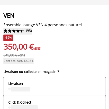
VEN
Ensemble lounge VEN 4 personnes naturel
(
93
)










-36%
350,00 €
/ENS
549,00 € /ens
Dont éco-part. 12.92 €
Livraison ou collecte en magasin ?
Livraison
Click & Collect