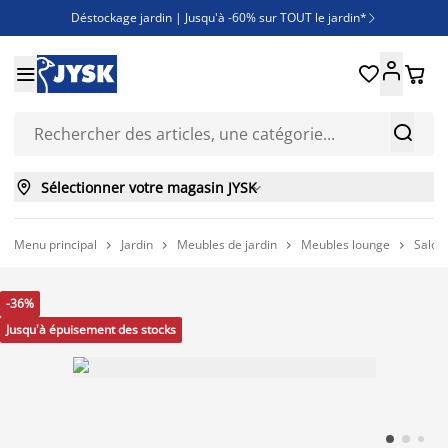
Déstockage jardin | Jusqu'à -60% sur TOUT le jardin*

Jusqu'à -50% sur une sélection literie





Découvrez les nouveautés de la collection



Sélectionner votre magasin JYSK

Menu principal
Jardin
Meubles de jardin
Meubles lounge
Salons




-36%
Jusqu'à épuisement des stocks