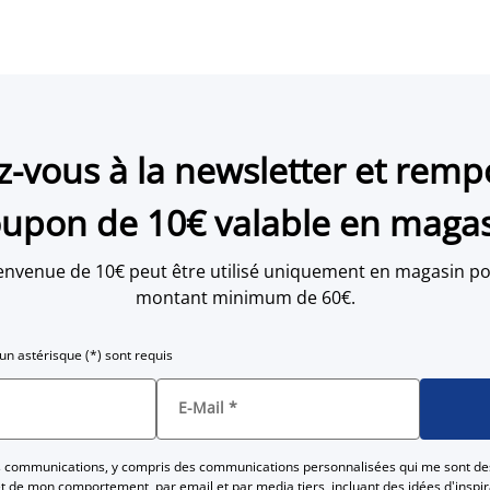
ez-vous à la newsletter et remp
upon de 10€ valable en maga
envenue de 10€ peut être utilisé uniquement en magasin po
montant minimum de 60€.
n astérisque (*) sont requis
E-Mail
*
es communications, y compris des communications personnalisées qui me sont de
 de mon comportement, par email et par media tiers, incluant des idées d'inspira