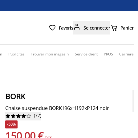



Favoris
Se connecter
Panier
on
Publicités
Trouver mon magasin
Service client
PROS
Carrière
BORK
Chaise suspendue BORK l96xH192xP124 noir
(
77
)










-50%
150,00 €