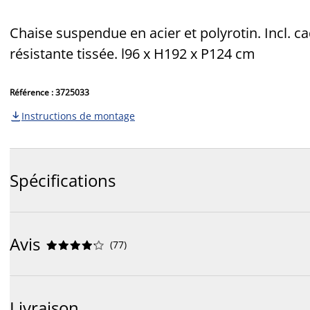
Chaise suspendue en acier et polyrotin. Incl.
résistante tissée. l96 x H192 x P124 cm
Référence : 3725033
Instructions de montage

Spécifications
Avis
(
77
)










Livraison