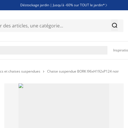
Déstockage jardin | Jusqu'à -60% sur TOUT le jardin*

Jusqu'à -50% sur une sélection literie


Découvrez les nouveautés de la collection

Inspirati
s et chaises suspendues
Chaise suspendue BORK l96xH192xP124 noir
