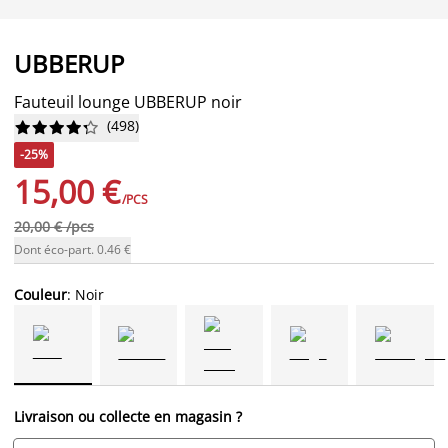
UBBERUP
Fauteuil lounge UBBERUP noir
(
498
)










-25%
15,00 €
/PCS
20,00 € /pcs
Dont éco-part. 0.46 €
Couleur
: Noir
Livraison ou collecte en magasin ?