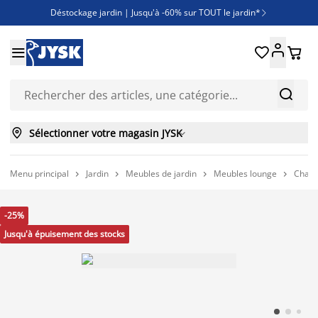
Déstockage jardin | Jusqu'à -60% sur TOUT le jardin*

Jusqu'à -50% sur une sélection literie





Découvrez les nouveautés de la collection



Sélectionner votre magasin JYSK

Menu principal
Jardin
Meubles de jardin
Meubles lounge
Chais




-25%
Jusqu'à épuisement des stocks