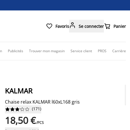



Favoris
Se connecter
Panier
on
Publicités
Trouver mon magasin
Service client
PROS
Carrière
KALMAR
Chaise relax KALMAR l60xL168 gris
(
171
)










18,50 €
/PCS