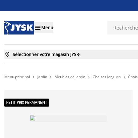

Menu

Sélectionner votre magasin JYSK

Menu principal
Jardin
Meubles de jardin
Chaises longues
Chais




PETIT PRIX PERMANENT