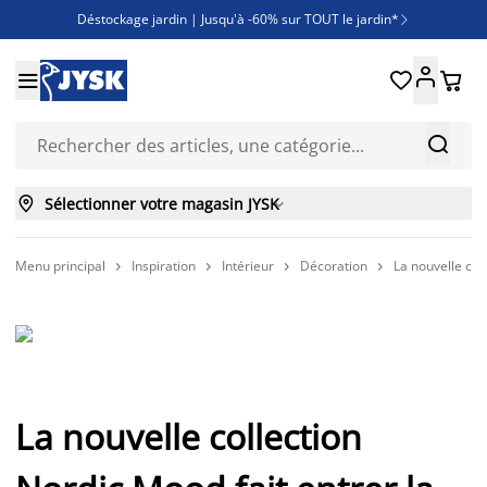
Déstockage jardin | Jusqu'à -60% sur TOUT le jardin*

Jusqu'à -50% sur une sélection literie





Découvrez les nouveautés de la collection



Sélectionner votre magasin JYSK

Menu principal
Inspiration
Intérieur
Décoration
La nouvelle col




La nouvelle collection