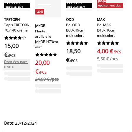
Jusqu'à
PETIT PRIX
PETIT PRIX
-
Ju
épuisement des
PERMANENT
PERMANENT
é
stocks
-20%
st
TRETORN
ODD
MAK
M
Tapis TRETORN
Bol ODD
Bol MAK
JAKOB
Va
70x140 crème
Ø30xH9cm
Ø18xH6cm
Plante
Ø
multicolore
multicolore
artificielle










la
JAKOB H73cm




















15,00
vert
18,50
4,00 €
/PCS
€
9










/PCS
€
5,50 € /pcs
/PCS
20,00
Dont éco-part.
29
0.96 €
€
/PCS
24,99 € /pcs
Date
:
23/12/2024