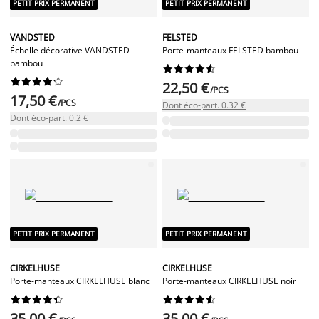
PETIT PRIX PERMANENT
PETIT PRIX PERMANENT
VANDSTED
FELSTED
Échelle décorative VANDSTED
Porte-manteaux FELSTED bambou
bambou




















22,50 €
/PCS
17,50 €
/PCS
Dont éco-part. 0.32 €
Dont éco-part. 0.2 €
PETIT PRIX PERMANENT
PETIT PRIX PERMANENT
CIRKELHUSE
CIRKELHUSE
Porte-manteaux CIRKELHUSE blanc
Porte-manteaux CIRKELHUSE noir




















35,00 €
35,00 €