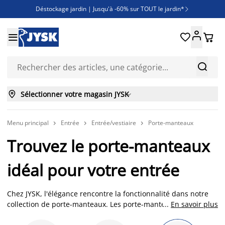
Déstockage jardin | Jusqu'à -60% sur TOUT le jardin*

Jusqu'à -50% sur une sélection literie





Découvrez les nouveautés de la collection



Sélectionner votre magasin JYSK

Menu principal
Entrée
Entrée/vestiaire
Porte-manteaux



Trouvez le porte-manteaux
idéal pour votre entrée
Chez JYSK, l'élégance rencontre la fonctionnalité dans notre
collection de porte-manteaux. Les porte-manteaux ne sont
...
En savoir plus
pas seulement pratiques pour accrocher vos vêtements; ils