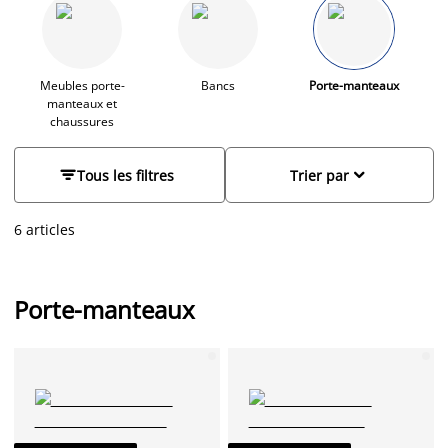
sont également des éléments décoratifs qui ajoutent du
caractère et du style à votre entrée. Que vous recherchiez un
design moderne, classique ou rustique, nos porte-manteaux
répondent à vos besoins tout en embellissant votre espace de
vie.
Meubles porte-
Bancs
Porte-manteaux
manteaux et
chaussures


Tous les filtres
Trier par
6 articles
Porte-manteaux