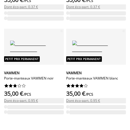
/PCS
/PCS
Dont éco-part. 0.37 €
Dont éco-part. 0.37 €
PETIT PRIX PERMANENT
PETIT PRIX PERMANENT
VAMMEN
VAMMEN
Porte-manteaux VAMMEN noir
Porte-manteaux VAMMEN blanc




















35,00 €
35,00 €
/PCS
/PCS
Dont éco-part. 0.95 €
Dont éco-part. 0.95 €