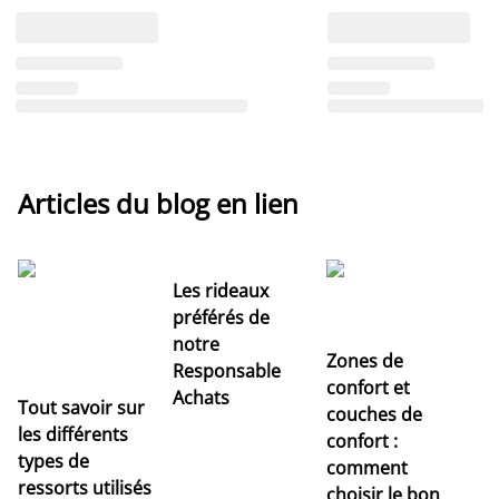
Articles du blog en lien
Les rideaux
préférés de
notre
Zones de
Responsable
confort et
Achats
Tout savoir sur
couches de
Dé
les différents
confort :
no
types de
comment
r
ressorts utilisés
choisir le bon