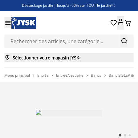
Déstockage jardin | Jusqu'à -60% sur TOUT le jardin*

Jusqu'à -50% sur une sélection literie





Découvrez les nouveautés de la collection



Sélectionner votre magasin JYSK

Menu principal
Entrée
Entrée/vestiaire
Bancs
Banc BISLEV tiss



