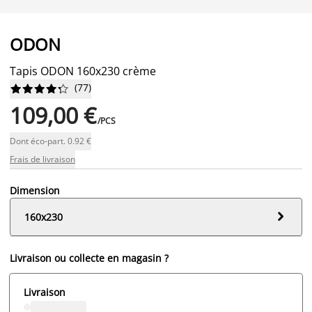
ODON
Tapis ODON 160x230 crème
(
77
)










109,00 €
/PCS
Dont éco-part. 0.92 €
Frais de livraison
Dimension

160x230
Livraison ou collecte en magasin ?
Livraison