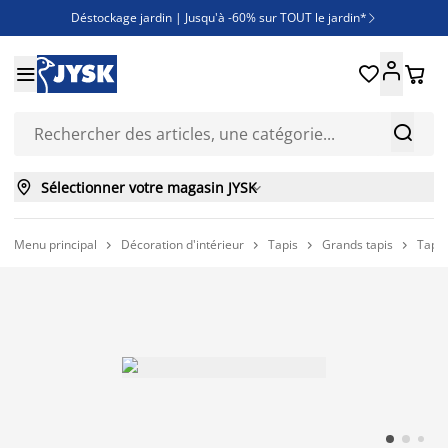
Déstockage jardin | Jusqu'à -60% sur TOUT le jardin*

Jusqu'à -50% sur une sélection literie





Découvrez les nouveautés de la collection



Sélectionner votre magasin JYSK

Menu principal
Décoration d'intérieur
Tapis
Grands tapis
Tapi



