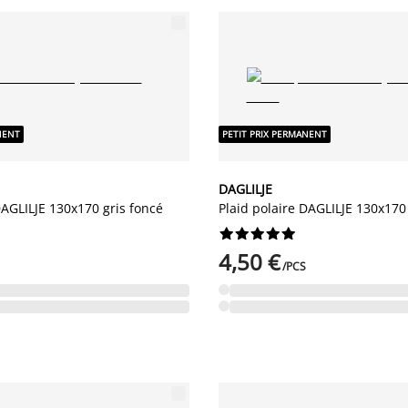
NENT
PETIT PRIX PERMANENT
DAGLILJE
DAGLILJE 130x170 gris foncé
Plaid polaire DAGLILJE 130x170










4,50 €
/PCS