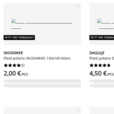
PETIT PRIX PERMANENT
PETIT PRIX PERMA
SKOGVIKKE
DAGLILJE
Plaid polaire SKOGVIKKE 130x160 blanc
Plaid polaire 




















2,00 €
4,50 €
/PCS
/PCS