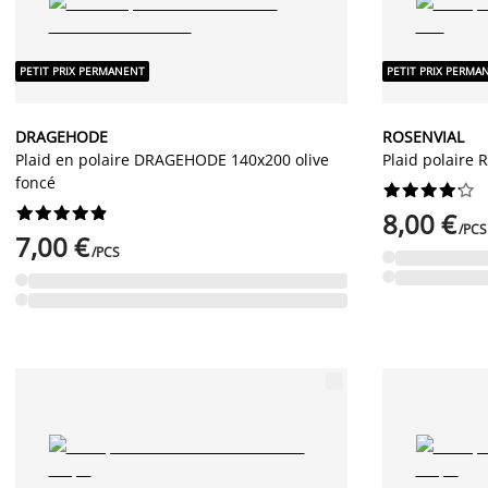
PETIT PRIX PERMANENT
PETIT PRIX PERMA
DRAGEHODE
ROSENVIAL
Plaid en polaire DRAGEHODE 140x200 olive
Plaid polaire
foncé




















8,00 €
/PCS
7,00 €
/PCS