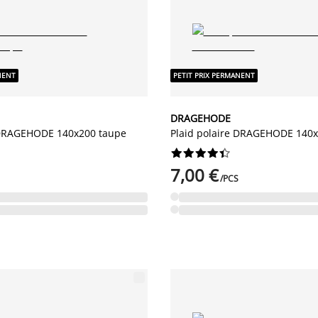
NENT
PETIT PRIX PERMANENT
DRAGEHODE
 DRAGEHODE 140x200 taupe
Plaid polaire DRAGEHODE 140x










7,00 €
/PCS