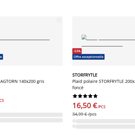
-53%
le
Offre exceptionnelle
STORFRYTLE
 HAGTORN 140x200 gris
Plaid polaire STORFRYTLE 200x
foncé










CS
16,50 €
/PCS
34,99 € /pcs