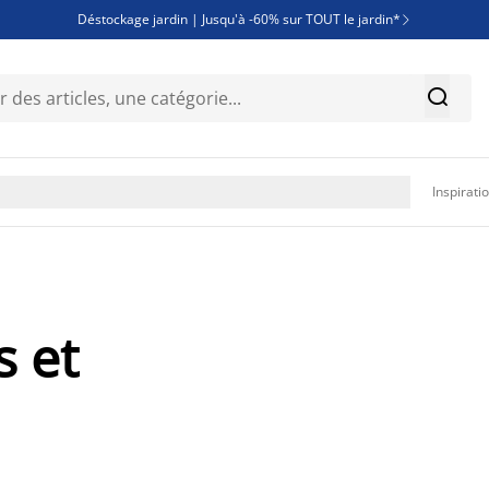
Déstockage jardin | Jusqu'à -60% sur TOUT le jardin*

Jusqu'à -50% sur une sélection literie


Découvrez les nouveautés de la collection

Inspirati
s et