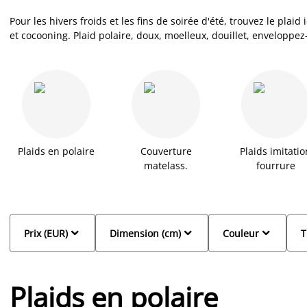
Pour les hivers froids et les fins de soirée d'été, trouvez le pla
et cocooning. Plaid polaire, doux, moelleux, douillet, enveloppe
légères en fonction de vos préférences. Retrouvez tous nos différ
dessous. Faciles d'entretien et lavables en machine, nos plaids 
quotidien en toute simplicité. Pour votre salon devant votre télé
plaids vous offrent une variété de matières, couleurs, et motifs, 
fausse fourrure ou polaire, trouvez votre plaid idéal pour vos mo
Plaids en polaire
Couverture
Plaids imitatio
matelass.
fourrure



Prix (EUR)
Dimension (cm)
Couleur
T
Plaids en polaire