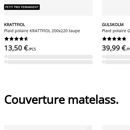
PETIT PRIX PERMANENT
KRATTFIOL
GULSKOLM
Plaid polaire KRATTFIOL 200x220 taupe
Plaid polaire




















13,50 €
39,99 €
/PCS
/P
Couverture matelass.