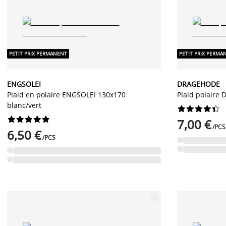
PETIT PRIX PERMANENT
PETIT PRIX PERMA
ENGSOLEI
DRAGEHODE
Plaid en polaire ENGSOLEI 130x170
Plaid polaire
blanc/vert




















7,00 €
/PCS
6,50 €
/PCS