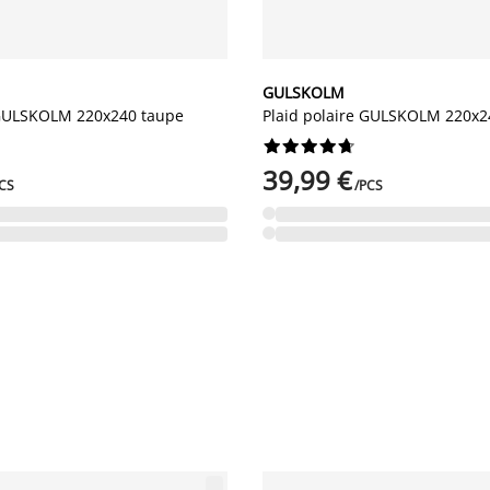
GULSKOLM
 GULSKOLM 220x240 taupe
Plaid polaire GULSKOLM 220x24










39,99 €
CS
/PCS