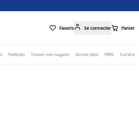



Favoris
Se connecter
Panier
on
Publicités
Trouver mon magasin
Service client
PROS
Carrière