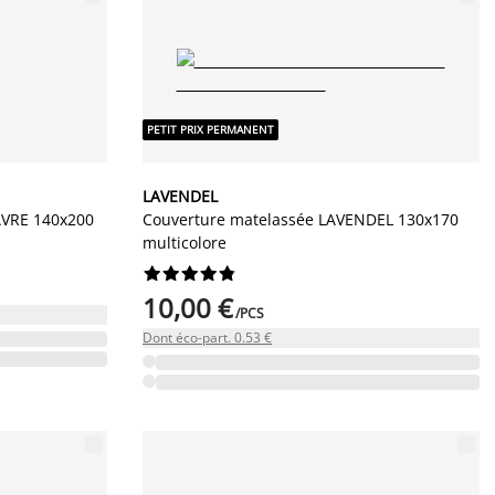
PETIT PRIX PERMANENT
LAVENDEL
AVRE 140x200
Couverture matelassée LAVENDEL 130x170
multicolore










10,00 €
/PCS
Dont éco-part. 0.53 €