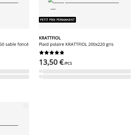
PETIT PRIX PERMANENT
KRATTFIOL
60 sable foncé
Plaid polaire KRATTFIOL 200x220 gris










13,50 €
/PCS