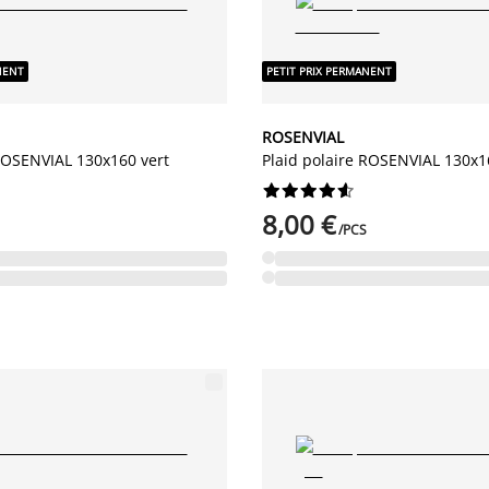
NENT
PETIT PRIX PERMANENT
ROSENVIAL
 ROSENVIAL 130x160 vert
Plaid polaire ROSENVIAL 130x1










8,00 €
/PCS