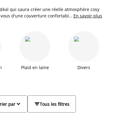
id idéal qui saura créer une réelle atmosphère cosy
z-vous d'une couverture confortable ou plus
...
En savoir plus
ents plaids et autres couvertures textiles ci-
douillets vous apportent un réel confort au
vision, chambre à coucher, terrasse ou jardin, nos
faciles à associer à votre intérieur. Matelassé, en
ments douillets et relax à la maison.
n
Plaid en laine
Divers


rier par
Tous les filtres