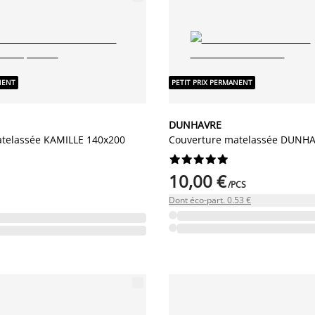
NENT
PETIT PRIX PERMANENT
DUNHAVRE
telassée KAMILLE 140x200
Couverture matelassée DUNH










10,00 €
/PCS
Dont éco-part. 0.53 €