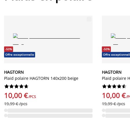
-50%
-50%
Offre exceptionnelle
Offre exceptionnel
HAGTORN
HAGTORN
Plaid polaire HAGTORN 140x200 beige
Plaid polaire




















10,00 €
10,00 €
/PCS
/P
19,99 € /pcs
19,99 € /pcs