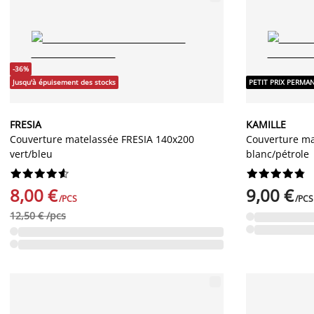
-36%
Jusqu'à épuisement des stocks
PETIT PRIX PERMA
FRESIA
KAMILLE
Couverture matelassée FRESIA 140x200
Couverture ma
vert/bleu
blanc/pétrole




















8,00 €
9,00 €
/PCS
/PCS
12,50 € /pcs