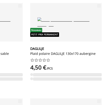
Nouveau
PETIT PRIX PERMANENT
DAGLILJE
 sable
Plaid polaire DAGLILJE 130x170 aubergine










4,50 €
/PCS