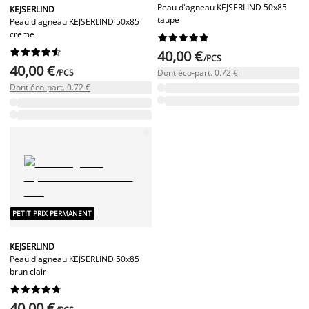
Peau d'agneau KEJSERLIND 50x85
KEJSERLIND
taupe
Peau d'agneau KEJSERLIND 50x85
crème




















40,00 €
/PCS
40,00 €
/PCS
Dont éco-part. 0.72 €
Dont éco-part. 0.72 €
PETIT PRIX PERMANENT
KEJSERLIND
Peau d'agneau KEJSERLIND 50x85
brun clair










40,00 €