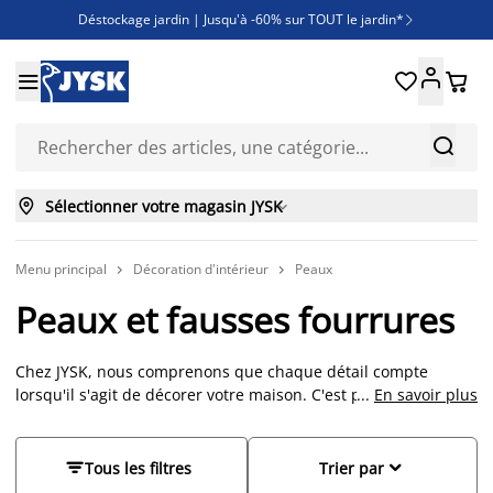
Déstockage jardin | Jusqu'à -60% sur TOUT le jardin*

Jusqu'à -50% sur une sélection literie





Découvrez les nouveautés de la collection



Sélectionner votre magasin JYSK

Menu principal
Décoration d'intérieur
Peaux


Peaux et fausses fourrures
Chez JYSK, nous comprenons que chaque détail compte
lorsqu'il s'agit de décorer votre maison. C'est pourquoi nous
...
En savoir plus
vous proposons une gamme de peaux et fausses fourrures
qui fusionnent style et fonctionnalité. Utilisées principalement
comme éléments décoratifs, ces éléments ne se contentent


Tous les filtres
Trier par
pas d'ajouter une touche esthétique à votre intérieur ; elles