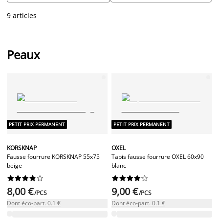
incarnent également une promesse de confort et de douceur.
9 articles
Peaux
PETIT PRIX PERMANENT
PETIT PRIX PERMANENT
KORSKNAP
OXEL
Fausse fourrure KORSKNAP 55x75
Tapis fausse fourrure OXEL 60x90
beige
blanc




















8,00 €
9,00 €
/PCS
/PCS
Dont éco-part. 0.1 €
Dont éco-part. 0.1 €