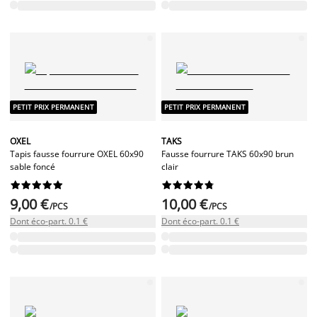
PETIT PRIX PERMANENT
PETIT PRIX PERMANENT
OXEL
TAKS
Tapis fausse fourrure OXEL 60x90
Fausse fourrure TAKS 60x90 brun
sable foncé
clair




















9,00 €
10,00 €
/PCS
/PCS
Dont éco-part. 0.1 €
Dont éco-part. 0.1 €