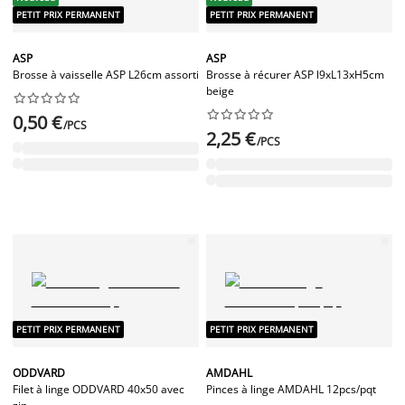
PETIT PRIX PERMANENT
PETIT PRIX PERMANENT
ASP
ASP
Brosse à vaisselle ASP L26cm assorti
Brosse à récurer ASP l9xL13xH5cm
beige




















0,50 €
/PCS
2,25 €
/PCS
PETIT PRIX PERMANENT
PETIT PRIX PERMANENT
ODDVARD
AMDAHL
Filet à linge ODDVARD 40x50 avec
Pinces à linge AMDAHL 12pcs/pqt