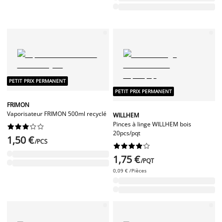
PETIT PRIX PERMANENT
PETIT PRIX PERMANENT
FRIMON
Vaporisateur FRIMON 500ml recyclé
WILLHEM
Pinces à linge WILLHEM bois










20pcs/pqt
1,50 €
/PCS










1,75 €
/PQT
0,09 € /Pièces