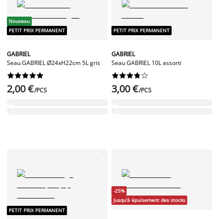
Nouveau
PETIT PRIX PERMANENT
PETIT PRIX PERMANENT
GABRIEL
GABRIEL
Seau GABRIEL Ø24xH22cm 5L gris
Seau GABRIEL 10L assorti




















2,00 €
3,00 €
/PCS
/PCS
-25%
Jusqu'à épuisement des stocks
PETIT PRIX PERMANENT