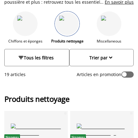
poussière et plus : retrouvez tous les essentiels nécessaires à
...
En savoir plus
l'entretien de votre maison de votre linge. Pratiques et bien
pensés, ces accessoires du quotidien vous accompagnent
dans chaque tâche ménagère pour un entretien efficace,
organisé et sans effort.
Chiffons et éponges
Produits nettoyage
Miscellaneous


Tous les filtres
Trier par
19 articles
Articles en promotion
Produits nettoyage
Nouveau
Nouveau