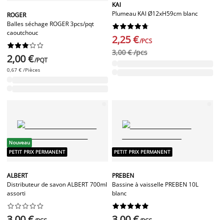
KAI
Plumeau KAI Ø12xH59cm blanc
ROGER
Balles séchage ROGER 3pcs/pqt










caoutchouc
2,25 €
/PCS










3,00 € /pcs
2,00 €
/PQT
0,67 € /Pièces
Nouveau
PETIT PRIX PERMANENT
PETIT PRIX PERMANENT
ALBERT
PREBEN
Distributeur de savon ALBERT 700ml
Bassine à vaisselle PREBEN 10L
assorti
blanc




















3,00 €
3,00 €