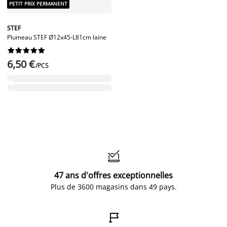
PETIT PRIX PERMANENT
STEF
Plumeau STEF Ø12x45-L81cm laine










6,50 €
/PCS

47 ans d'offres exceptionnelles
Plus de 3600 magasins dans 49 pays.
