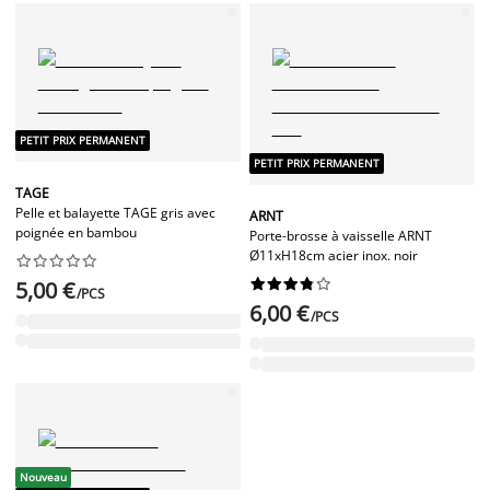
PETIT PRIX PERMANENT
PETIT PRIX PERMANENT
TAGE
Pelle et balayette TAGE gris avec
ARNT
poignée en bambou
Porte-brosse à vaisselle ARNT
Ø11xH18cm acier inox. noir




















5,00 €
/PCS
6,00 €
/PCS
Nouveau