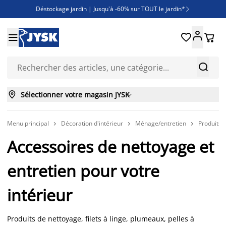
Déstockage jardin | Jusqu'à -60% sur TOUT le jardin*

Jusqu'à -50% sur une sélection literie





Découvrez les nouveautés de la collection



Sélectionner votre magasin JYSK

Menu principal
Décoration d'intérieur
Ménage/entretien
Produits 



Accessoires de nettoyage et
entretien pour votre
intérieur
Produits de nettoyage, filets à linge, plumeaux, pelles à