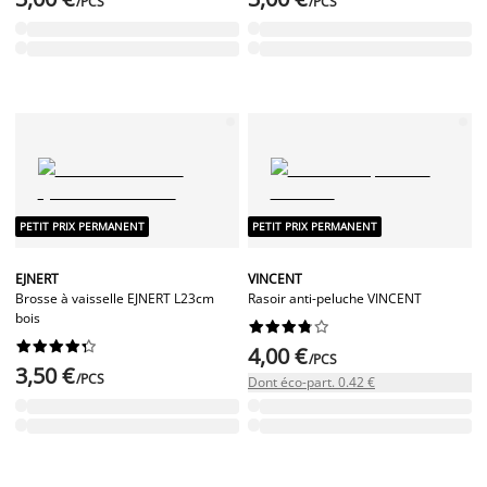
/PCS
/PCS
PETIT PRIX PERMANENT
PETIT PRIX PERMANENT
EJNERT
VINCENT
Brosse à vaisselle EJNERT L23cm
Rasoir anti-peluche VINCENT
bois




















4,00 €
/PCS
3,50 €
/PCS
Dont éco-part. 0.42 €