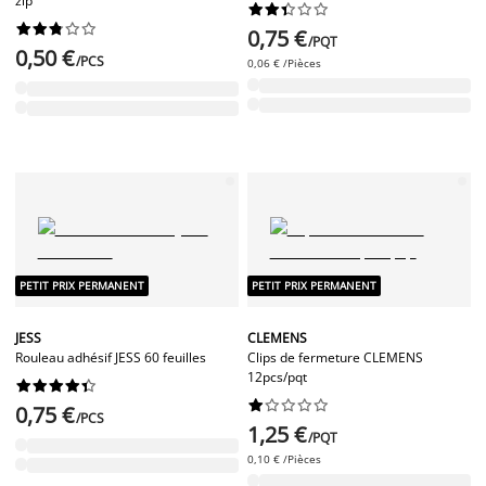
zip




















0,75 €
/PQT
0,50 €
/PCS
0,06 € /Pièces
PETIT PRIX PERMANENT
PETIT PRIX PERMANENT
JESS
CLEMENS
Rouleau adhésif JESS 60 feuilles
Clips de fermeture CLEMENS
12pcs/pqt




















0,75 €
/PCS
1,25 €
/PQT
0,10 € /Pièces