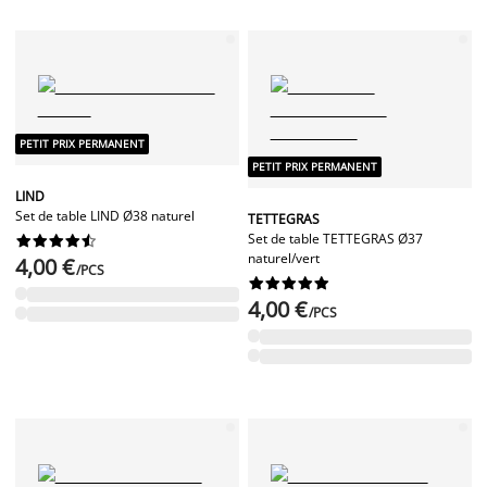
PETIT PRIX PERMANENT
PETIT PRIX PERMANENT
LIND
Set de table LIND Ø38 naturel
TETTEGRAS
Set de table TETTEGRAS Ø37










naturel/vert
4,00 €
/PCS










4,00 €
/PCS