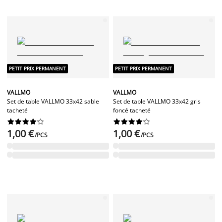
PETIT PRIX PERMANENT
PETIT PRIX PERMANENT
VALLMO
VALLMO
Set de table VALLMO 33x42 sable
Set de table VALLMO 33x42 gris
tacheté
foncé tacheté




















1,00 €
1,00 €
/PCS
/PCS