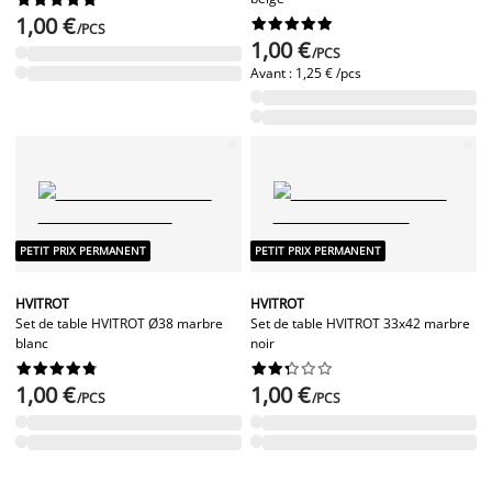
1,00 €










/PCS
1,00 €
/PCS
Avant :
1,25 € /pcs
PETIT PRIX PERMANENT
PETIT PRIX PERMANENT
HVITROT
HVITROT
Set de table HVITROT Ø38 marbre
Set de table HVITROT 33x42 marbre
blanc
noir




















1,00 €
1,00 €
/PCS
/PCS