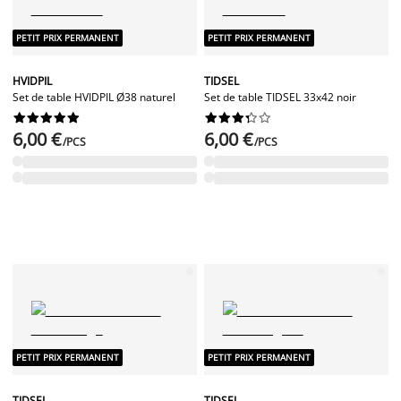
PETIT PRIX PERMANENT
PETIT PRIX PERMANENT
HVIDPIL
TIDSEL
Set de table HVIDPIL Ø38 naturel
Set de table TIDSEL 33x42 noir




















6,00 €
6,00 €
/PCS
/PCS
PETIT PRIX PERMANENT
PETIT PRIX PERMANENT
TIDSEL
TIDSEL