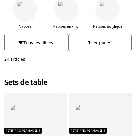
accessoires de table; ils sont à la fois pratiques et
esthétiques. Utilisés pour protéger votre table des tâches de
boisson ou autre, ils ajoutent également une touche de
couleur et d'élégance à votre décoration. Que ce soit pour un
repas en famille ou un dîner entre amis, les sets de table sont
Nappes
Nappes en vinyl
Nappes acrylique
polyvalents et s'adaptent à toutes les occasions.


Tous les filtres
Trier par
24 articles
Sets de table
PETIT PRIX PERMANENT
PETIT PRIX PERMANENT