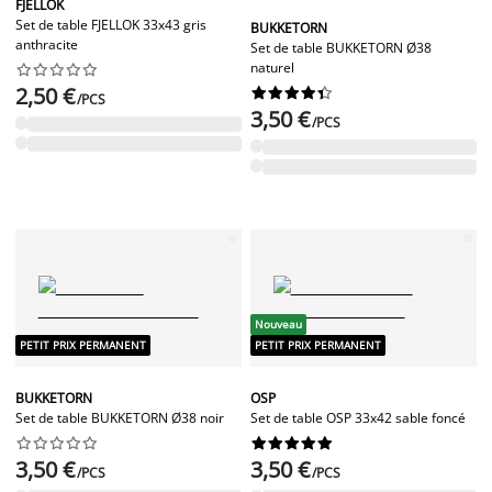
FJELLOK
Set de table FJELLOK 33x43 gris
BUKKETORN
anthracite
Set de table BUKKETORN Ø38
naturel










2,50 €










/PCS
3,50 €
/PCS
Nouveau
PETIT PRIX PERMANENT
PETIT PRIX PERMANENT
BUKKETORN
OSP
Set de table BUKKETORN Ø38 noir
Set de table OSP 33x42 sable foncé




















3,50 €
3,50 €
/PCS
/PCS