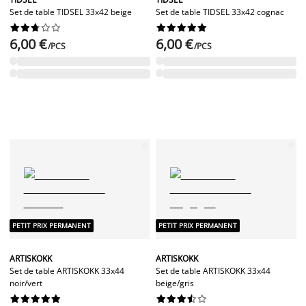
Set de table TIDSEL 33x42 beige
Set de table TIDSEL 33x42 cognac




















6,00 €
6,00 €
/PCS
/PCS
PETIT PRIX PERMANENT
PETIT PRIX PERMANENT
ARTISKOKK
ARTISKOKK
Set de table ARTISKOKK 33x44
Set de table ARTISKOKK 33x44
noir/vert
beige/gris



















