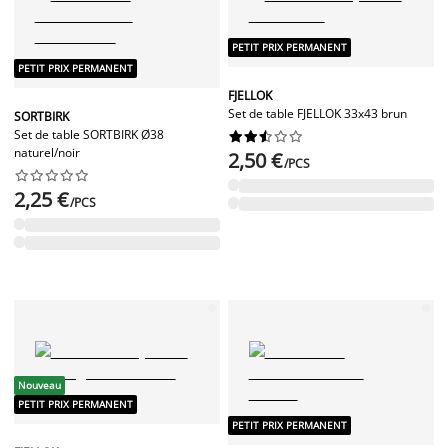
PETIT PRIX PERMANENT
PETIT PRIX PERMANENT
FJELLOK
Set de table FJELLOK 33x43 brun
SORTBIRK
Set de table SORTBIRK Ø38










naturel/noir
2,50 €
/PCS










2,25 €
/PCS
Nouveau
PETIT PRIX PERMANENT
PETIT PRIX PERMANENT