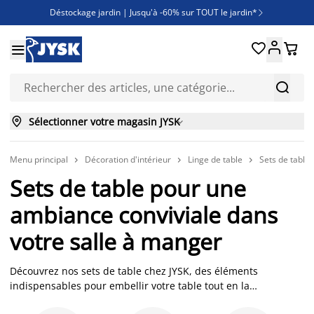
Déstockage jardin | Jusqu'à -60% sur TOUT le jardin*

Jusqu'à -50% sur une sélection literie





Découvrez les nouveautés de la collection



Sélectionner votre magasin JYSK

Menu principal
Décoration d'intérieur
Linge de table
Sets de table



Sets de table pour une
ambiance conviviale dans
votre salle à manger
Découvrez nos sets de table chez JYSK, des éléments
indispensables pour embellir votre table tout en la
protégeant. Les sets de table sont bien plus que de simples