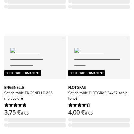
PETIT PRIX PERMANENT
PETIT PRIX PERMANENT
ENGSNELLE
FLOTGRAS
Set de table ENGSNELLE Ø38
Set de table FLOTGRAS 34x37 sable
multicolore
foncé




















3,75 €
4,00 €
/PCS
/PCS