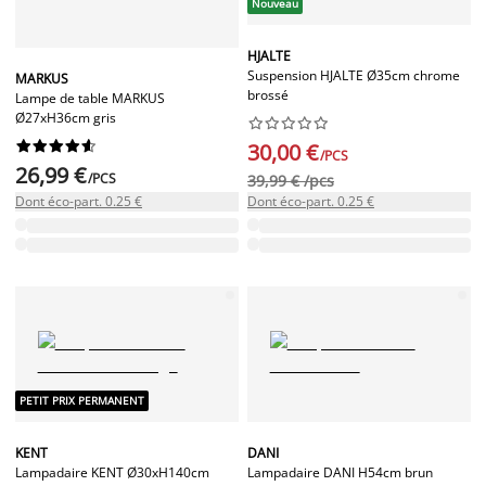
Nouveau
HJALTE
Suspension HJALTE Ø35cm chrome
MARKUS
brossé
Lampe de table MARKUS
Ø27xH36cm gris




















30,00 €
/PCS
26,99 €
/PCS
39,99 € /pcs
Dont éco-part. 0.25 €
Dont éco-part. 0.25 €
PETIT PRIX PERMANENT
KENT
DANI
Lampadaire KENT Ø30xH140cm
Lampadaire DANI H54cm brun