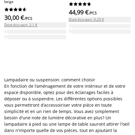
beige




















44,99 €
/PCS
30,00 €
/PCS
Dont éco-part. 0.25 €
Dont éco-part. 2.1 €
Lampadaire ou suspension: comment choisir
En fonction de l’aménagement de votre intérieur et de votre
espace disponible, optez pour des éclairages faciles à
déposer ou à suspendre. Les différentes options possibles
vous permettront d’accessoiriser votre pièce en toute
simplicité et en un rien de temps. Vous avez simplement
besoin d'une note de lumière décorative en plus? Un
lampadaire à pied ou une lampe de table sauront attirer l'oeil
dans n'importe quelle de vos pièces, tout en ajoutant la