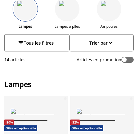
l'utilité de votre pièce, laissez-vous inspirer par notre gamme
de suspensions, de lampes de table et de lampadaires. Nos
différents styles d'éclairages sauront forcément trouver leur
place chez vous. Créez un look unique et personnalisé pour
votre intérieur: scandinave, industriel ou encore minimaliste.
Lampes
Lampes à piles
Ampoules
Trouvez l'éclairage idéal dès maintenant.


Tous les filtres
Trier par
14 articles
Articles en promotion
Lampes
-30%
-32%
Offre exceptionnelle
Offre exceptionnelle