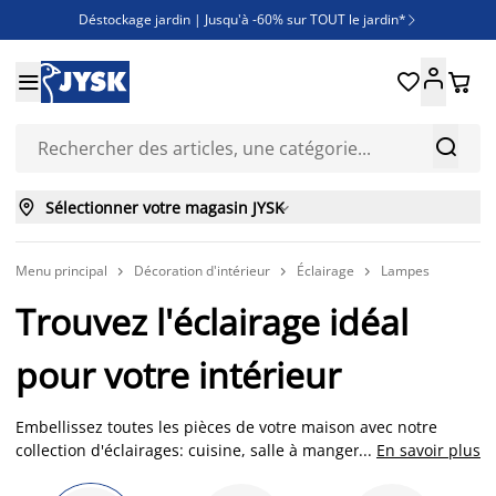
Déstockage jardin | Jusqu'à -60% sur TOUT le jardin*

Jusqu'à -50% sur une sélection literie





Découvrez les nouveautés de la collection



Sélectionner votre magasin JYSK

Menu principal
Décoration d'intérieur
Éclairage
Lampes



Trouvez l'éclairage idéal
pour votre intérieur
Embellissez toutes les pièces de votre maison avec notre
collection d'éclairages: cuisine, salle à manger, salon-séjour,
...
En savoir plus
chambre etc. En fonction de votre espace disponible et de