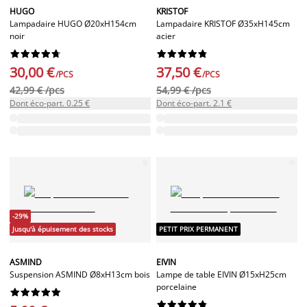
HUGO
KRISTOF
Lampadaire HUGO Ø20xH154cm
Lampadaire KRISTOF Ø35xH145cm
noir
acier




















30,00 €
37,50 €
/PCS
/PCS
42,99 € /pcs
54,99 € /pcs
Dont éco-part. 0.25 €
Dont éco-part. 2.1 €
-29%
Jusqu'à épuisement des stocks
PETIT PRIX PERMANENT
ASMIND
EIVIN
Suspension ASMIND Ø8xH13cm bois
Lampe de table EIVIN Ø15xH25cm
porcelaine



















