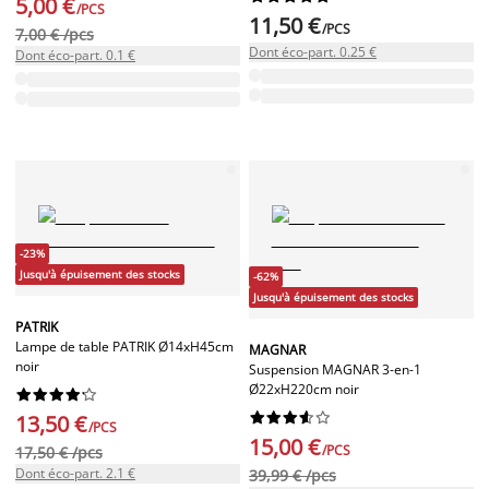
5,00 €
/PCS
11,50 €
/PCS
7,00 € /pcs
Dont éco-part. 0.25 €
Dont éco-part. 0.1 €
-23%
Jusqu'à épuisement des stocks
-62%
Jusqu'à épuisement des stocks
PATRIK
Lampe de table PATRIK Ø14xH45cm
MAGNAR
noir
Suspension MAGNAR 3-en-1
Ø22xH220cm noir




















13,50 €
/PCS
15,00 €
/PCS
17,50 € /pcs
Dont éco-part. 2.1 €
39,99 € /pcs