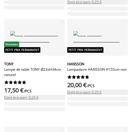
Dont éco-part. 0.25 €
Nouveau
PETIT PRIX PERMANENT
PETIT PRIX PERMANENT
TONY
HANSSON
Lampe de table TONY Ø23xH34cm
Lampadaire HANSSON H155cm noir
naturel




















20,00 €
/PCS
17,50 €
/PCS
Dont éco-part. 0.25 €
Dont éco-part. 0.25 €