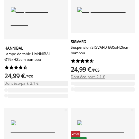
SIGVARD
Suspension SIGVARD Ø35xH26cm
HANNIBAL
bambou
Lampe de table HANNIBAL
Ø19xH25cm bambou




















24,99 €
/PCS
24,99 €
/PCS
Dont éco-part. 2.1 €
Dont éco-part. 2.1 €
-25%