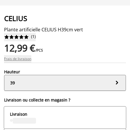
CELIUS
Plante artificielle CELIUS H39cm vert
(
1
)










12,99 €
/PCS
Frais de livraison
Hauteur

39
Livraison ou collecte en magasin ?
Livraison