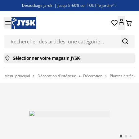
Déstockage jardin | Jusqu'à -60% sur TOUT le jardin*

Jusqu'à -50% sur une sélection literie





Découvrez les nouveautés de la collection



Sélectionner votre magasin JYSK

Menu principal
Décoration d'intérieur
Décoration
Plantes artificiel


