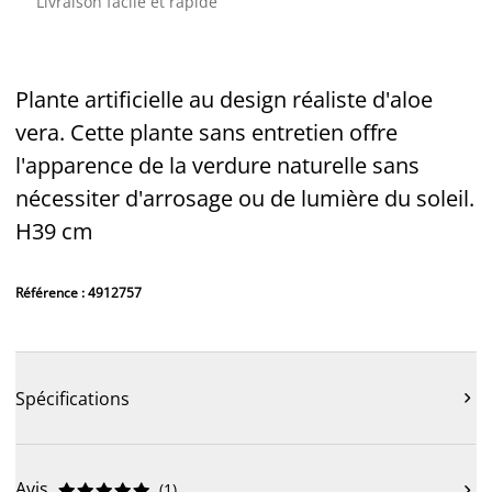
Livraison facile et rapide
Plante artificielle au design réaliste d'aloe
vera. Cette plante sans entretien offre
l'apparence de la verdure naturelle sans
nécessiter d'arrosage ou de lumière du soleil.
H39 cm
Référence : 4912757
Spécifications

Avis
(
1
)










