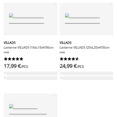
VILLADS
VILLADS
Lanterne VILLADS l16xL16xH36cm
Lanterne VILLADS l20xL20xH50cm
noir
noir




















17,99 €
24,99 €
/PCS
/PCS