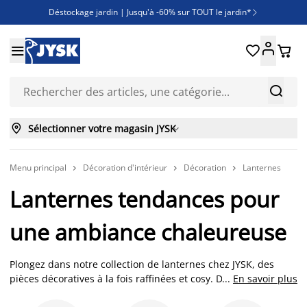
Déstockage jardin | Jusqu'à -60% sur TOUT le jardin*

Jusqu'à -50% sur une sélection literie





Découvrez les nouveautés de la collection



Sélectionner votre magasin JYSK

Menu principal
Décoration d'intérieur
Décoration
Lanternes



Lanternes tendances pour
une ambiance chaleureuse
Plongez dans notre collection de lanternes chez JYSK, des
pièces décoratives à la fois raffinées et cosy. Découvrez
...
En savoir plus
comment les lanternes peuvent apporter une touche