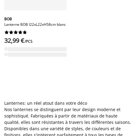
BOB
Lanterne BOB l22xL22xH58cm blanc










32,99 €
/PCS
Lanternes: un réel atout dans votre déco
Nos lanternes se distinguent par leur design moderne et
sophistiqué. Fabriquées à partir de matériaux de haute
qualité, elles sont résistantes à travers les différentes saisons.
Disponibles dans une variété de styles, de couleurs et de
finitions, elles s'intègrent parfaitement à tous les types de