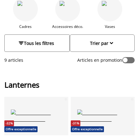
d'originalité à votre intérieur tout en offrant une lumière
chaleureuse et accueillante. Les lanternes sont des éléments
polyvalents de décoration et d'éclairage. Que cela soit pour
créer une ambiance chaleureuse lors d'une soirée en
extérieur ou pour illuminer votre intérieur, les lanternes sont
Cadres
Accessoires déco.
Vases
idéales. Placez-les sur une table à côté de
chandeliers
,
suspendez-les ou disposez-les le long d'un
chemin de table


Tous les filtres
Trier par
pour créer un éclairage d'appoint élégant et pratique.
9 articles
Articles en promotion
Lanternes
-32%
-31%
Offre exceptionnelle
Offre exceptionnelle