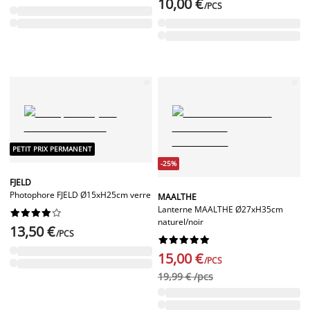
10,00 €
/PCS
PETIT PRIX PERMANENT
-25%
FJELD
Photophore FJELD Ø15xH25cm verre
MAALTHE
Lanterne MAALTHE Ø27xH35cm










naturel/noir
13,50 €
/PCS










15,00 €
/PCS
19,99 € /pcs