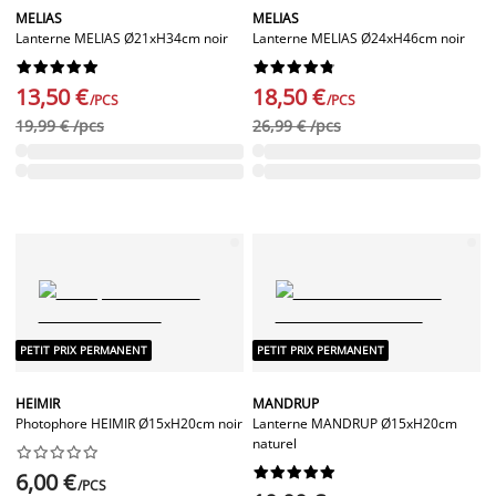
MELIAS
MELIAS
Lanterne MELIAS Ø21xH34cm noir
Lanterne MELIAS Ø24xH46cm noir




















13,50 €
18,50 €
/PCS
/PCS
19,99 € /pcs
26,99 € /pcs
PETIT PRIX PERMANENT
PETIT PRIX PERMANENT
HEIMIR
MANDRUP
Photophore HEIMIR Ø15xH20cm noir
Lanterne MANDRUP Ø15xH20cm
naturel




















6,00 €
/PCS